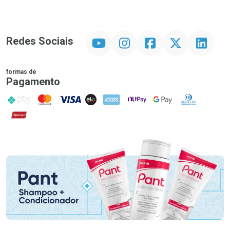
YouTube
Instagram
Facebook
Twitter
Linkedin
Redes Sociais
formas de
Pagamento
PIX
MasterCard
VISA
ELO
AMEX
NuPay
Google Pay
Diners Club
Hipercard
Promoção em Destaque