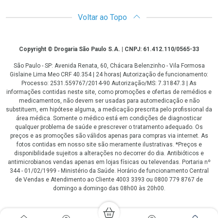
Voltar ao Topo
Copyright
Copyright © Drogaria São Paulo S.A. | CNPJ: 61.412.110/0565-33
São Paulo - SP: Avenida Renata, 60, Chácara Belenzinho - Vila Formosa
Gislaine Lima Meo CRF 40.354 | 24 horas| Autorização de funcionamento:
Processo: 2531.559767/2014-90 Autorização/MS: 7.31847.3 | As
informações contidas neste site, como promoções e ofertas de remédios e
medicamentos, não devem ser usadas para automedicação e não
substituem, em hipótese alguma, a medicação prescrita pelo profissional da
área médica. Somente o médico está em condições de diagnosticar
qualquer problema de saúde e prescrever o tratamento adequado. Os
preços e as promoções são válidos apenas para compras via internet. As
fotos contidas em nosso site são meramente ilustrativas. *Preços e
disponibilidade sujeitos a alterações no decorrer do dia. Antibióticos e
antimicrobianos vendas apenas em lojas físicas ou televendas. Portaria nº
344 - 01/02/1999 - Ministério da Saúde. Horário de funcionamento Central
de Vendas e Atendimento ao Cliente 4003 3393 ou 0800 779 8767 de
domingo a domingo das 08h00 às 20h00.
LGPD Aceite os Cookies