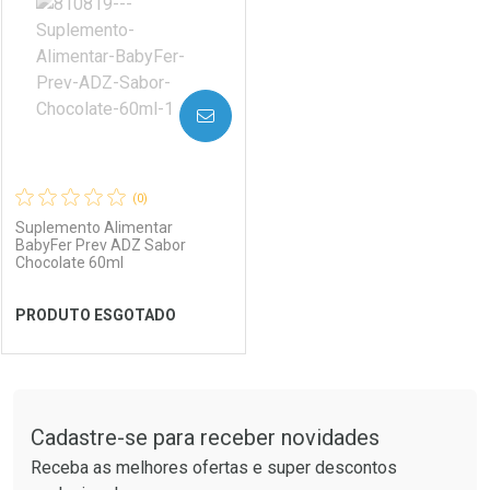
AVISE-ME
(0)
Suplemento Alimentar
BabyFer Prev ADZ Sabor
Chocolate 60ml
PRODUTO ESGOTADO
FECHAR
FECHAR
Tudo sobre a Drogaria São Paulo
Cadastre-se para receber novidades
Laboratório
Por Menos
Receba as melhores ofertas e super descontos