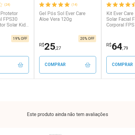
(24)
(14)
 Protetor
Gel Pós Sol Ever Care
Kit Ever Care
conto
Ativar Desconto
Ativar Desc
al FPS30
Aloe Vera 120g
Solar Facial 
tor Solar Kids
Corporal FPS
em Desconto
Comprar sem Desconto
Comprar s
em Desconto
Comprar sem Desconto
Comprar s
4,59/cada
Por R$ 692,90/cada
Por R$ 26,7
4,59/cada
Por R$ 692,90/cada
Por R$ 26,7
19% OFF
20% OFF
25
64
R$
R$
,27
,79
COMPRAR
COMPRAR
FECHAR
FECHAR
FECHAR
FECHAR
rio
Laboratório
Laborató
os
Por Menos
Por Men
Este produto ainda não tem avaliações