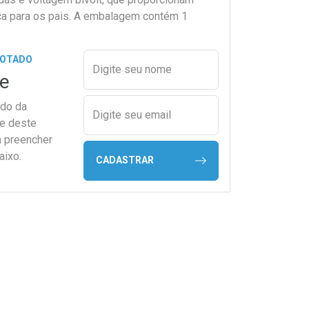
a para os pais. A embalagem contém 1
Preencher nome e email para s
GOTADO
Digite seu nome
e
ado da
Digite seu email
de deste
a preencher
aixo.
CADASTRAR