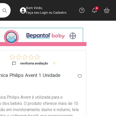
Acesse sua Conta
Precisa de 
Notific
Aces
Bem Vindo,
4
Você po
notifica
Vo
it
BUSCAR
Ver Recursos 
Faça seu Login ou Cadastro
Atendimento ao 
Central de Ajud
crumb
Televendas
4003-3393
nenhuma avaliação
0
nica Philips Avent 1 Unidade
ADICIONAR AOS 
ica Philips Avent é utilizada para o
 dos bebês. O produto oferece mais de 10
ção em monitoramento diurno e noturno, tela
das e voltagem bivolt, que proporcionam