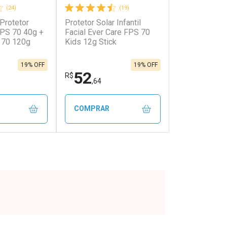
(24)
(19)
 Protetor
Protetor Solar Infantil
onto
Ativar Desconto
FPS 70 40g +
Facial Ever Care FPS 70
 70 120g
Kids 12g Stick
em Desconto
Comprar sem Desconto
em Desconto
Comprar sem Desconto
5/cada
Por R$ 23,23/cada
5/cada
Por R$ 23,23/cada
19% OFF
19% OFF
52
R$
,64
COMPRAR
FECHAR
FECHAR
FECHAR
FECHAR
rio
Laboratório
os
Por Menos