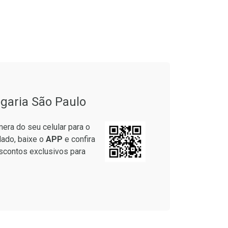
onto
Ativar Desconto
garia São Paulo
em Desconto
Comprar sem Desconto
em Desconto
Comprar sem Desconto
era do seu celular para o
9/cada
Por R$ 52,64/cada
9/cada
Por R$ 52,64/cada
lado, baixe o
APP
e confira
scontos exclusivos para