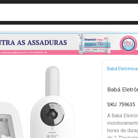
busca
isa?
Bread
Babá Eletrônica
Babá Eletrô
759635
A Babá Eletrôn
monitoramento
horas de dura
de 2,7”polega