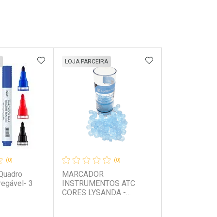
FAVORITOS
ADICIONAR AOS FAVORITOS
ADICIONAR AOS 
LOJA PARCEIRA
(0)
(0)
 Quadro
MARCADOR
regável- 3
INSTRUMENTOS ATC
CORES LYSANDA -
TIFFANY