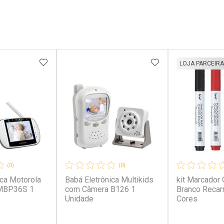
FAVORITOS
ADICIONAR AOS FAVORITOS
ADICIONAR AOS 
LOJA PARCEIRA
(0)
(0)
ica Motorola
Babá Eletrônica Multikids
kit Marcador
 MBP36S 1
com Câmera B126 1
Branco Recar
Unidade
Cores