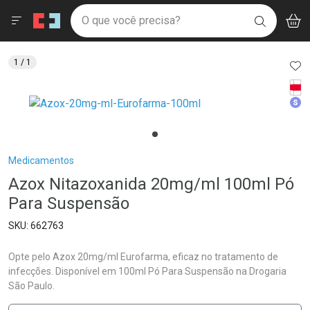
Drogaria São Paulo
Menu
Aces
Ir direto para a home
O que você precisa?
V
i
BUSCAR
Navegue pela página
Ir direto para o conteúdo
Faça a sua busca
Ir direto para a busca
Ir direto para a conta
AD
1
/ 1
Ir direto para a ajuda
Tarj
Ir direto para a notificações
Med
Ir direto para o carrinho
Ir direto para o menu
Breadcrumb
Medicamentos
Azox Nitazoxanida 20mg/ml 100ml Pó
Para Suspensão
662763
Opte pelo Azox 20mg/ml Eurofarma, eficaz no tratamento de
infecções. Disponível em 100ml Pó Para Suspensão na Drogaria
São Paulo.