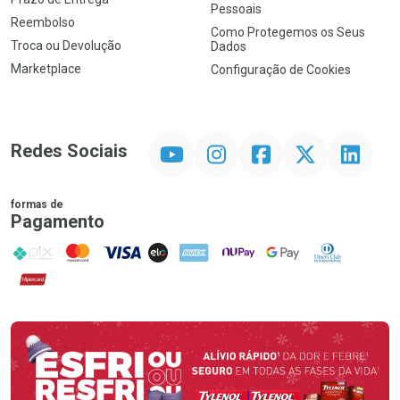
Pessoais
Reembolso
Como Protegemos os Seus
Troca ou Devolução
Dados
Marketplace
Configuração de Cookies
YouTube
Instagram
Facebook
Twitter
Linkedin
Redes Sociais
formas de
Pagamento
PIX
MasterCard
VISA
ELO
AMEX
NuPay
Google Pay
Diners Club
Hipercard
Promoção em Destaque