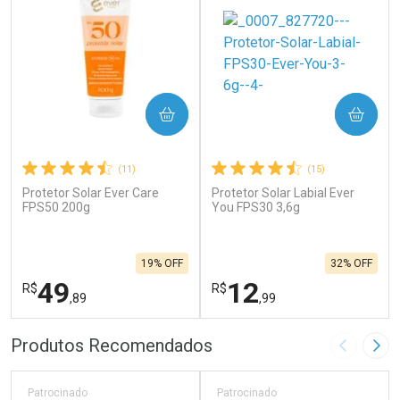
COMPRAR
COMPRAR
(11)
(15)
Protetor Solar Ever Care
Protetor Solar Labial Ever
FPS50 200g
You FPS30 3,6g
19% OFF
32% OFF
49
12
R$
R$
,89
,99
FECHAR
F
FECHAR
F
Produtos Recomendados
Imagem A
Pró
Laboratório
Laboratório
Por Menos
Por Menos
Patrocinado
Patrocinado