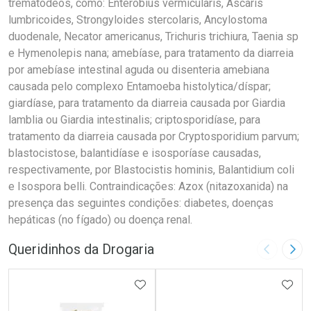
trematódeos, como: Enterobius vermicularis, Ascaris
lumbricoides, Strongyloides stercolaris, Ancylostoma
duodenale, Necator americanus, Trichuris trichiura, Taenia sp
e Hymenolepis nana; amebíase, para tratamento da diarreia
por amebíase intestinal aguda ou disenteria amebiana
causada pelo complexo Entamoeba histolytica/díspar;
giardíase, para tratamento da diarreia causada por Giardia
lamblia ou Giardia intestinalis; criptosporidíase, para
tratamento da diarreia causada por Cryptosporidium parvum;
blastocistose, balantidíase e isosporíase causadas,
respectivamente, por Blastocistis hominis, Balantidium coli
e Isospora belli. Contraindicações: Azox (nitazoxanida) na
presença das seguintes condições: diabetes, doenças
hepáticas (no fígado) ou doença renal.
Queridinhos da Drogaria
Imagem A
Pró
ADICIONAR AOS FAVORITOS
ADIC