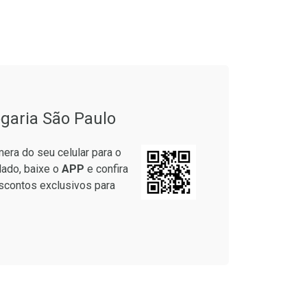
onto
Ativar Desconto
garia São Paulo
em Desconto
Comprar sem Desconto
em Desconto
Comprar sem Desconto
era do seu celular para o
5/cada
Por R$ 49,27/cada
5/cada
Por R$ 49,27/cada
lado, baixe o
APP
e confira
scontos exclusivos para