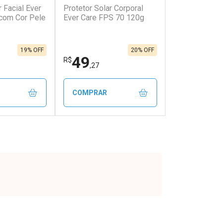
r Facial Ever
Protetor Solar Corporal
com Cor Pele
Ever Care FPS 70 120g
19% OFF
20% OFF
49
R$
,27
COMPRAR
FECHAR
FECHAR
FECHAR
FECHAR
rio
Laboratório
os
Por Menos