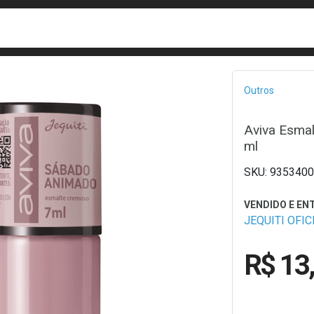
busca
isa?
Bread
Outros
Aviva Esma
ml
9353400
JEQUITI OFIC
R$ 13