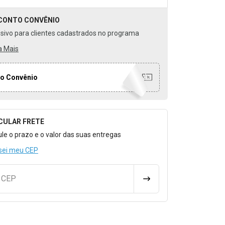
CONTO
CONVÊNIO
usivo para clientes cadastrados no programa
a Mais
o Convênio
CULAR FRETE
o para Calcular o Frete
ule o prazo e o valor das suas entregas
sei meu CEP
u CEP
CALCULAR FRETE