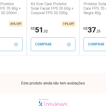
 Protetor
Kit Ever Care Protetor
Protetor Sola
 FPS 70 40g +
Solar Facial FPS 30 60g +
Care FPS 70 
 50 200ml
Corporal FPS 30 200g
Negra 40g
35% OFF
19% OFF
51
37
R$
R$
,02
,25
COMPRAR
COMPRAR
FECHAR
FECHAR
FECHAR
FECHAR
rio
Laboratório
Laborató
os
Por Menos
Por Men
Este produto ainda não tem avaliações