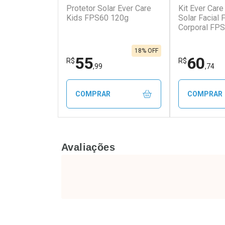
Protetor Solar Ever Care
Kit Ever Care
Kids FPS60 120g
Solar Facial
Corporal FPS
Aerossol
18% OFF
55
60
R$
R$
,99
,74
COMPRAR
COMPRAR
FECHAR
FECHAR
Avaliações
Laboratório
Laborató
Por Menos
Por Men