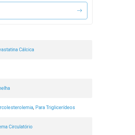
astatina Cálcica
melha
rcolesterolemia
,
Para Triglicerídeos
ema Circulatório