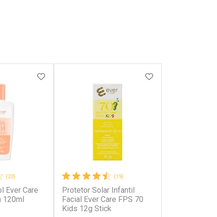
FAVORITOS
ADICIONAR AOS FAVORITOS
ADICIONAR AOS 
(23)
(19)
l Ever Care
Protetor Solar Infantil
a 120ml
Facial Ever Care FPS 70
Kids 12g Stick