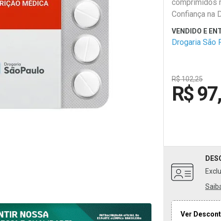
comprimidos r
Confiança na 
Paulo.
Drogaria São 
R$ 102,25
R$ 97
DES
Excl
Saib
Ver Descont