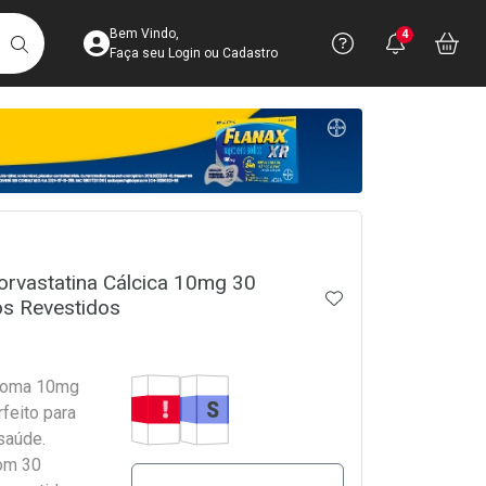
Acesse sua Conta
Precisa de 
Notific
Aces
Bem Vindo,
4
Você po
notifica
Vo
it
BUSCAR
Ver Recursos 
Faça seu Login ou Cadastro
Atendimento ao 
Central de Ajud
crumb
Televendas
4003-3393
rvastatina Cálcica 10mg 30
ADICIONAR AOS 
s Revestidos
Tarja Vermelha
Medicamento Similar
eroma 10mg
feito para
saúde.
om 30