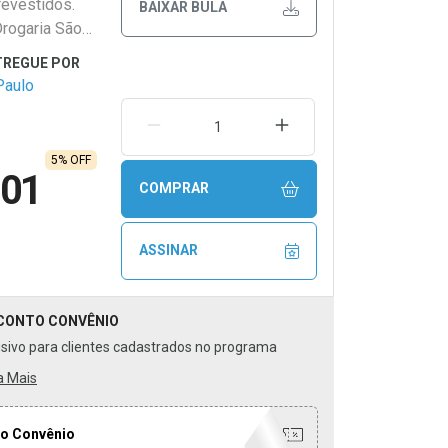
evestidos.
BAIXAR BULA
Drogaria São
Paulo
REMOVER UMA UNIDADE
AUMENTAR UMA UNIDA
5% OFF
,01
COMPRAR
ASSINAR
CONTO
CONVÊNIO
usivo para clientes cadastrados no programa
a Mais
o Convênio