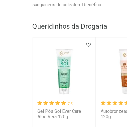
sanguíneos do colesterol benéfico.
Queridinhos da Drogaria
ADICIONAR AOS 
(14)
Gel Pós Sol Ever Care
Autobronzead
Aloe Vera 120g
120g