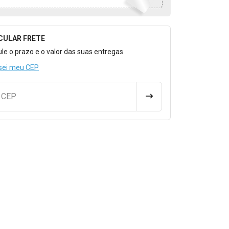
CULAR FRETE
o para Calcular o Frete
ule o prazo e o valor das suas entregas
sei meu CEP
u CEP
CALCULAR FRETE