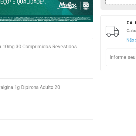
CAL
Formulári
Calc
Não 
ica 10mg 30 Comprimidos Revestidos
Informe se
algina 1g Dipirona Adulto 20