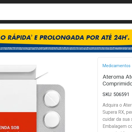
busca
isa?
Bread
Medicamentos
Ateroma Ato
Comprimido
506591
Adquira o At
Supera RX, per
cuidar da sua 
Embalagem c