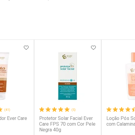
FAVORITOS
ADICIONAR AOS FAVORITOS
ADICIONAR AOS 
(41)
(5)
or Ever Care
Protetor Solar Facial Ever
Loção Pós So
Care FPS 70 com Cor Pele
com Calamin
Negra 40g