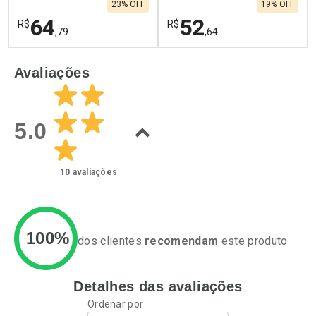
23% OFF
19% OFF
64
52
R$
R$
,79
,64
FECHAR
F
FECHAR
F
Avaliações
Laboratório
Laboratório
Por Menos
Por Menos
5.0
10
avaliações
100%
dos clientes
recomendam
este produto
Detalhes das avaliações
Ativar Desconto
Ativar Desconto
Ordenar por
Comprar sem Desconto
Comprar sem Desconto