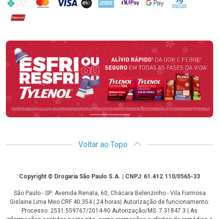
PIX
MasterCard
VISA
ELO
AMEX
NuPay
Google Pay
Diners Club
Hipercard
Promoção em Destaque
Voltar ao Topo
Copyright
Copyright © Drogaria São Paulo S.A. | CNPJ: 61.412.110/0565-33
São Paulo - SP: Avenida Renata, 60, Chácara Belenzinho - Vila Formosa
Gislaine Lima Meo CRF 40.354 | 24 horas| Autorização de funcionamento:
Processo: 2531.559767/2014-90 Autorização/MS: 7.31847.3 | As