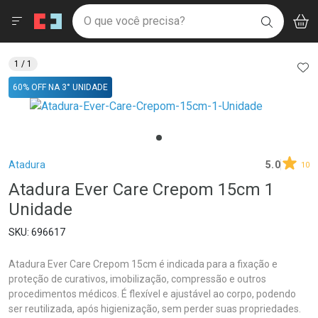
Drogaria São Paulo
Menu
Aces
Ir direto para a home
O que você precisa?
V
i
BUSCAR
Navegue pela página
Ir direto para o conteúdo
Faça a sua busca
Ir direto para a busca
Ir direto para a conta
AD
1
/ 1
Ir direto para a ajuda
60% OFF NA 3° UNIDADE
Ir direto para a notificações
Ir direto para o carrinho
Ir direto para o menu
Breadcrumb
Atadura
5.0
10
Atadura Ever Care Crepom 15cm 1
Unidade
696617
Atadura Ever Care Crepom 15cm é indicada para a fixação e
proteção de curativos, imobilização, compressão e outros
procedimentos médicos. É flexível e ajustável ao corpo, podendo
ser reutilizada, após higienização, sem perder suas propriedades.