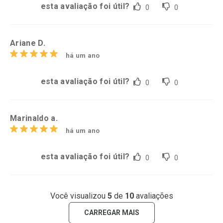
esta avaliação foi útil?
0
0
Ariane D.
há um ano
esta avaliação foi útil?
0
0
Marinaldo a.
há um ano
esta avaliação foi útil?
0
0
Você visualizou
5
de
10
avaliações
CARREGAR MAIS