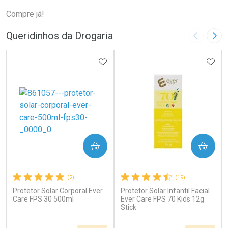
Compre já!
Queridinhos da Drogaria
Imagem A
Pró
ADICIONAR AOS FAVORITOS
ADIC
COMPRAR
COMPRAR
(2)
(19)
Protetor Solar Corporal Ever
Protetor Solar Infantil Facial
Care FPS 30 500ml
Ever Care FPS 70 Kids 12g
Stick