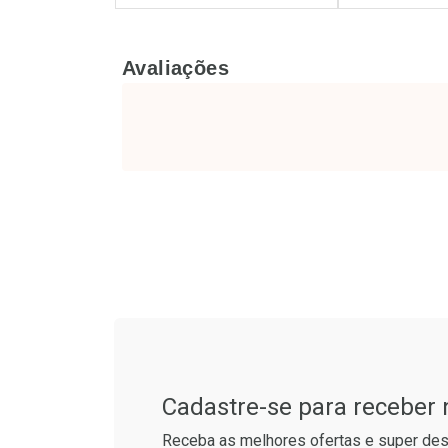
FECHAR
FECHAR
Avaliações
Laboratório
Laborató
Por Menos
Por Men
Tudo sobre a Drogaria S
Ativar Desconto
Ativar Des
Cadastre-se para receber
Comprar sem Desconto
Comprar s
Comprar sem Desconto
Comprar s
Receba as melhores ofertas e super des