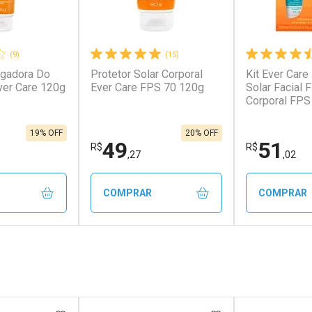
(9)
(15)
ngadora Do
Protetor Solar Corporal
Kit Ever Care
ver Care 120g
Ever Care FPS 70 120g
Solar Facial 
Corporal FPS
19% OFF
20% OFF
49
51
R$
R$
,27
,02
COMPRAR
COMPRAR
FECHAR
FECHAR
FECHAR
FECHAR
rio
Laboratório
Laborató
os
Por Menos
Por Men