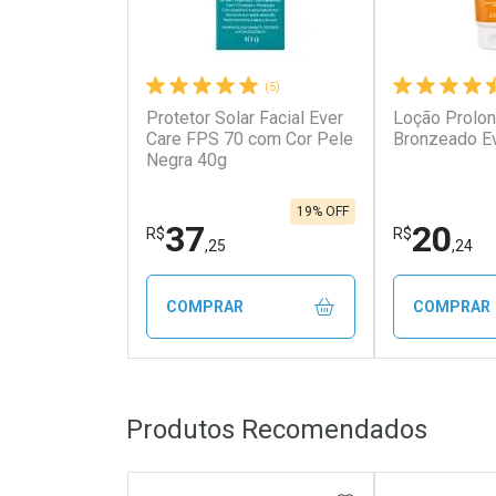
(5)
Protetor Solar Facial Ever
Loção Prolo
Care FPS 70 com Cor Pele
Bronzeado E
Negra 40g
19% OFF
37
20
R$
R$
,25
,24
COMPRAR
COMPRAR
FECHAR
FECHAR
Produtos Recomendados
Laboratório
Laborató
Por Menos
Por Men