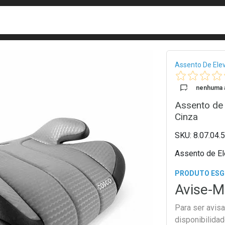
busca
isa?
Bread
Assento De Ele
nenhuma a
Assento de
Cinza
8.07.04.
Assento de El
PRODUTO ES
Avise-M
Para ser avis
disponibilida