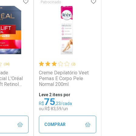
FAVORITOS
ADICIONAR AOS FAVORITOS
ADICIONAR AOS 
Patrocinado
(34)
(2)
dade
Creme Depilatório Veet
onto
Ativar Desconto
cial L'Oréal
Pernas E Corpo Pele
ft Retinol
Normal 200ml
em Desconto
Comprar sem Desconto
em Desconto
Comprar sem Desconto
Leve 2 itens por
2/cada
Por R$ 52,64/cada
2/cada
Por R$ 52,64/cada
75
R$
,23/cada
ou R$ 83,59/un
COMPRAR