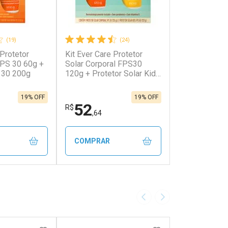
(19)
(24)
 Protetor
Kit Ever Care Protetor
FPS 30 60g +
Solar Corporal FPS30
 30 200g
120g + Protetor Solar Kids
FPS60 120g
19% OFF
19% OFF
52
R$
,64
COMPRAR
FECHAR
FECHAR
FECHAR
FECHAR
rio
Laboratório
os
Por Menos
Imagem Anterior
Próxima Imagem