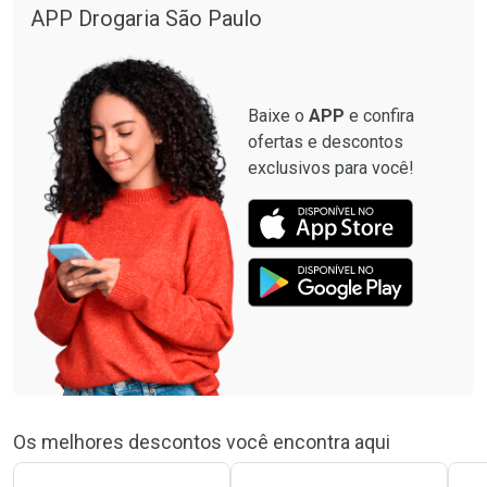
Por R$ 664,02/cada
Por R$ 130,95/cada
APP Drogaria São Paulo
Comprar sem Desconto
Comprar sem Desconto
Por R$ 664,02/cada
Por R$ 130,95/cada
Baixe o
APP
e confira
ofertas e descontos
exclusivos para você!
Os melhores descontos você encontra aqui