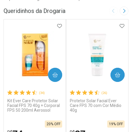
Queridinhos da Drogaria
Imagem A
Pró
ADICIONAR AOS FAVORITOS
ADIC
COMPRAR
COMPRAR
(34)
(26)
Kit Ever Care Protetor Solar
Protetor Solar Facial Ever
Facial FPS 70 40g + Corporal
Care FPS 70 com Cor Médio
FPS 50 200ml Aerossol
40g
20% OFF
19% OFF