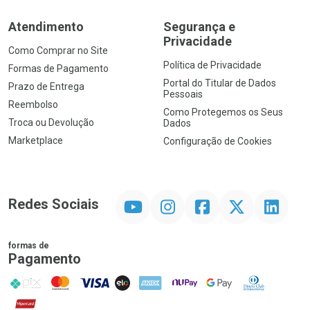
Atendimento
Segurança e
Privacidade
Como Comprar no Site
Política de Privacidade
Formas de Pagamento
Portal do Titular de Dados
Prazo de Entrega
Pessoais
Reembolso
Como Protegemos os Seus
Troca ou Devolução
Dados
Marketplace
Configuração de Cookies
YouTube
Instagram
Facebook
Twitter
Linkedin
Redes Sociais
formas de
Pagamento
PIX
MasterCard
VISA
ELO
AMEX
NuPay
Google Pay
Diners Club
Hipercard