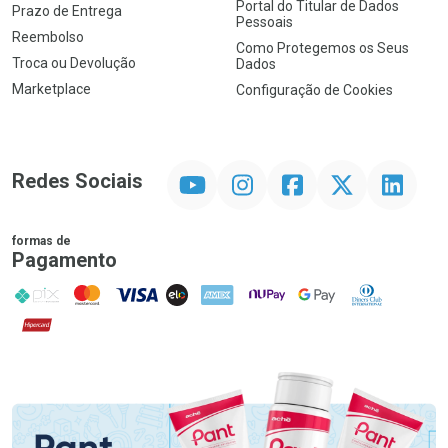
Portal do Titular de Dados
Prazo de Entrega
Pessoais
Reembolso
Como Protegemos os Seus
Troca ou Devolução
Dados
Marketplace
Configuração de Cookies
YouTube
Instagram
Facebook
Twitter
Linkedin
Redes Sociais
formas de
Pagamento
PIX
MasterCard
VISA
ELO
AMEX
NuPay
Google Pay
Diners Club
Hipercard
Promoção em Destaque