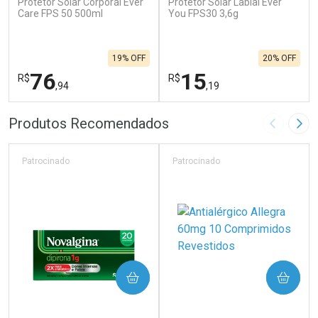
Protetor Solar Corporal Ever
Protetor Solar Labial Ever
Care FPS 50 500ml
You FPS30 3,6g
19% OFF
20% OFF
76
15
R$
R$
,94
,19
FECHAR
F
FECHAR
F
Produtos Recomendados
Imagem A
Pró
Laboratório
Laboratório
Por Menos
Por Menos
Patrocinado
Patrocinado
COMPRAR
COMPRAR