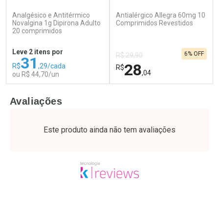
(500)
(116)
Analgésico e Antitérmico
Antialérgico Allegra 60mg 10
Ativar Desconto
Ativar Desconto
Novalgina 1g Dipirona Adulto
Comprimidos Revestidos
20 comprimidos
Comprar sem Desconto
Comprar sem Desconto
Por R$ 76,94/cada
Por R$ 15,19/cada
Comprar sem Desconto
Comprar sem Desconto
Leve 2 itens por
6% OFF
Por R$ 76,94/cada
Por R$ 15,19/cada
R$ 29,90
31
28
R$
,29/cada
R$
,04
ou R$ 44,70/un
FECHAR
F
FECHAR
F
Avaliações
Laboratório
Laboratório
Por Menos
Por Menos
Este produto ainda não tem avaliações