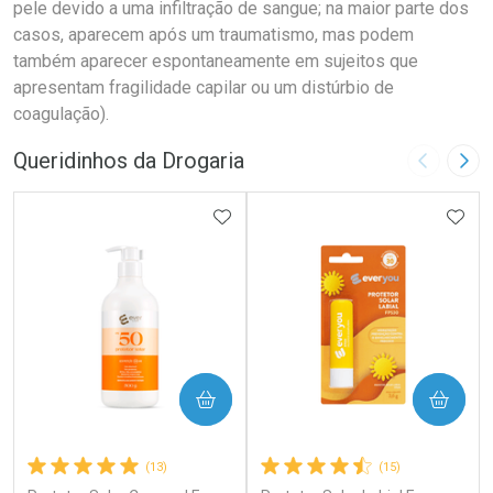
pele devido a uma infiltração de sangue; na maior parte dos
casos, aparecem após um traumatismo, mas podem
também aparecer espontaneamente em sujeitos que
apresentam fragilidade capilar ou um distúrbio de
coagulação).
Queridinhos da Drogaria
Imagem A
Pró
ADICIONAR AOS FAVORITOS
ADIC
COMPRAR
COMPRAR
(13)
(15)