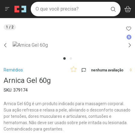
Drogaria São Paulo
Menu
Aces
Ir direto para a home
O que você precisa?
V
i
BUSCAR
Navegue pela página
Ir direto para o conteúdo
Faça a sua busca
Ir direto para a busca
Ir direto para a conta
AD
1
/ 2
Ir direto para a ajuda
Med
Ir direto para a notificações
Ir direto para o carrinho
Ir direto para o menu
Breadcrumb
Remédios
nenhuma avaliação
0
Arnica Gel 60g
379174
Arnica Gel 60g é um produto indicado para massagem corporal.
Sua ação refresca e relaxa a pele, aliviando o desconforto causado
por tensões, dores musculares e articulares, contusões e
hematomas. Não deve ser usado sobre pele irritada ou lesionada.
Contraindicado para gestantes.