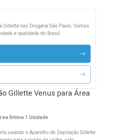
da
Gillette
nas Drogaria São Paulo. Somos
edade e qualidade do Brasil.
o Gillette Venus para Área
rea Íntima 1 Unidade
rto usando o Aparelho de Depilação Gillette
nte para a região da virilha, este