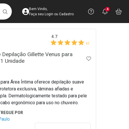
Acesse sua Conta
Precisa de 
Notific
Aces
Bem Vindo,
4
Você po
notifica
Vo
it
BUSCAR
Ver Recursos 
Faça seu Login ou Cadastro
crumb
4.7
Atendimento ao 
62
Central de Ajud
 Depilação Gillette Venus para
ADICIONAR AOS 
 1 Unidade
Televendas
4003-3393
 para Área Íntima oferece depilação suave
rotetora exclusiva, lâminas afiadas e
dupla. Dermatologicamente testado para pele
 cabo ergonômico para uso no chuveiro.
Paulo