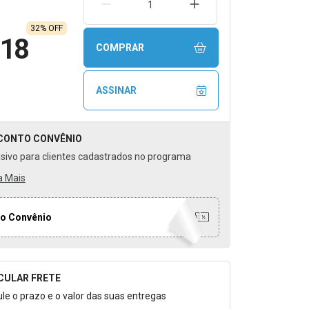
REMOVER UMA UNIDADE
AUMENTAR UMA UNIDA
32% OFF
,18
COMPRAR
ASSINAR
CONTO
CONVÊNIO
usivo para clientes cadastrados no programa
a Mais
o Convênio
CULAR FRETE
o para Calcular o Frete
ule o prazo e o valor das suas entregas