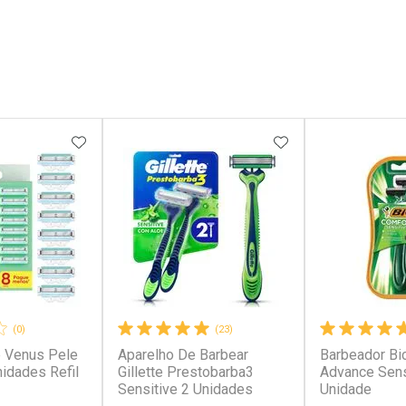
FAVORITOS
ADICIONAR AOS FAVORITOS
ADICIONAR AOS 
(0)
(23)
e Venus Pele
Aparelho De Barbear
Barbeador Bi
nidades Refil
Gillette Prestobarba3
Advance Sens
Sensitive 2 Unidades
Unidade