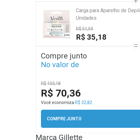
Carga para Aparelho de Depil
Unidades
R$ 51,59
R$ 35,18
Compre junto
No valor de
R$ 103,18
R$ 70,36
Você economiza
R$ 32,82
COMPRE JUNTO
Marca
Gillette