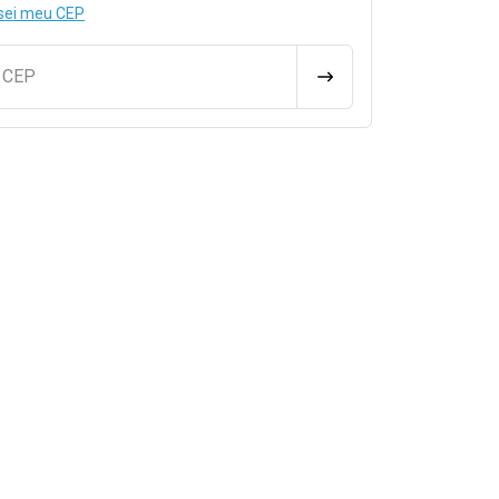
sei meu CEP
u CEP
CALCULAR FRETE