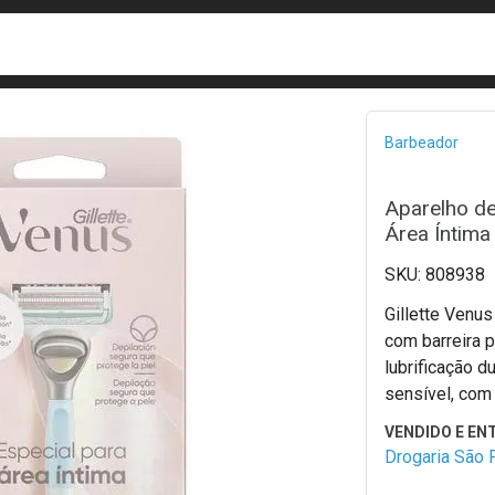
busca
isa?
Bread
Barbeador
Aparelho de
Área Íntima
808938
Gillette Venus
com barreira p
lubrificação 
sensível, com
Drogaria São 