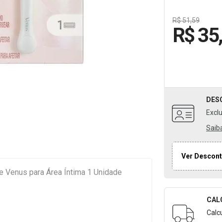
R$ 51,59
R$ 35
DES
Excl
Saib
Ver Descont
te Venus para Área Íntima 1 Unidade
CAL
Formulári
Calc