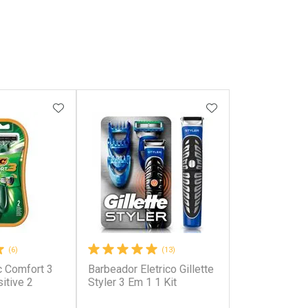
FAVORITOS
ADICIONAR AOS FAVORITOS
ADICIONAR AOS 
(6)
(13)
c Comfort 3
Barbeador Eletrico Gillette
itive 2
Styler 3 Em 1 1 Kit