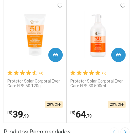
ADICIONAR AOS FAVORITOS
ADIC
COMPRAR
COMPRAR
(4)
(2)
Protetor Solar Corporal Ever
Protetor Solar Corporal Ever
Care FPS 50 120g
Care FPS 30 500ml
20% OFF
23% OFF
39
64
R$
R$
,99
,79
FECHAR
F
FECHAR
F
Produtos Recomendados