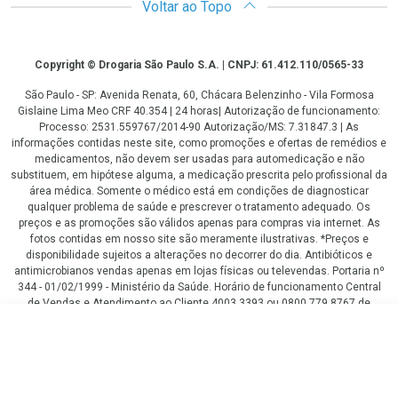
Voltar ao Topo
Copyright
Copyright © Drogaria São Paulo S.A. | CNPJ: 61.412.110/0565-33
São Paulo - SP: Avenida Renata, 60, Chácara Belenzinho - Vila Formosa
Gislaine Lima Meo CRF 40.354 | 24 horas| Autorização de funcionamento:
Processo: 2531.559767/2014-90 Autorização/MS: 7.31847.3 | As
informações contidas neste site, como promoções e ofertas de remédios e
medicamentos, não devem ser usadas para automedicação e não
substituem, em hipótese alguma, a medicação prescrita pelo profissional da
área médica. Somente o médico está em condições de diagnosticar
qualquer problema de saúde e prescrever o tratamento adequado. Os
preços e as promoções são válidos apenas para compras via internet. As
fotos contidas em nosso site são meramente ilustrativas. *Preços e
disponibilidade sujeitos a alterações no decorrer do dia. Antibióticos e
antimicrobianos vendas apenas em lojas físicas ou televendas. Portaria nº
344 - 01/02/1999 - Ministério da Saúde. Horário de funcionamento Central
de Vendas e Atendimento ao Cliente 4003 3393 ou 0800 779 8767 de
domingo a domingo das 08h00 às 20h00.
R$ 51,99
LGPD Aceite os Cookies
COMPRAR
R$ 46,49