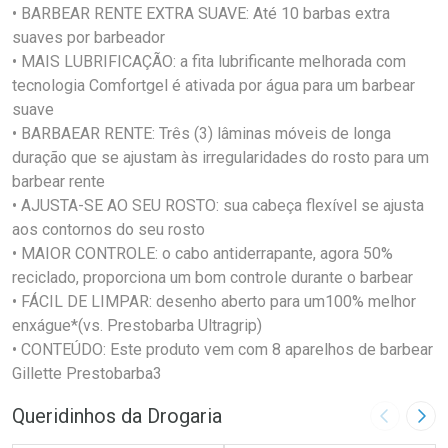
• BARBEAR RENTE EXTRA SUAVE: Até 10 barbas extra
suaves por barbeador
• MAIS LUBRIFICAÇÃO: a fita lubrificante melhorada com
tecnologia Comfortgel é ativada por água para um barbear
suave
• BARBAEAR RENTE: Três (3) lâminas móveis de longa
duração que se ajustam às irregularidades do rosto para um
barbear rente
• AJUSTA-SE AO SEU ROSTO: sua cabeça flexível se ajusta
aos contornos do seu rosto
• MAIOR CONTROLE: o cabo antiderrapante, agora 50%
reciclado, proporciona um bom controle durante o barbear
• FÁCIL DE LIMPAR: desenho aberto para um100% melhor
enxágue*(vs. Prestobarba Ultragrip)
• CONTEÚDO: Este produto vem com 8 aparelhos de barbear
Gillette Prestobarba3
Queridinhos da Drogaria
Imagem A
Pró