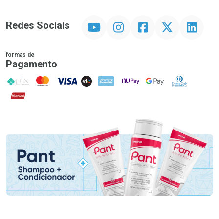
YouTube
Instagram
Facebook
Twitter
Linkedin
Redes Sociais
formas de
Pagamento
PIX
MasterCard
VISA
ELO
AMEX
NuPay
Google Pay
Diners Club
Hipercard
Promoção em Destaque