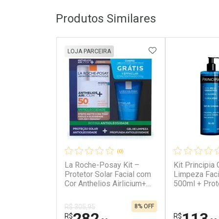
Produtos Similares
ADICIONAR AOS 
LOJA PARCEIRA
(0)
La Roche-Posay Kit –
Kit Principia 
Protetor Solar Facial com
Limpeza Faci
Cor Anthelios Airlicium+
500ml + Prot
Fluido FPS50 40ml + Gel
FPS 60 PS-0
de Limpeza Facial Effacl
8% OFF
R$ 305,95
282
113
R$
R$