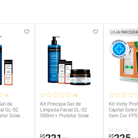
FAVORITOS
ADICIONAR AOS FAVORITOS
ADICIONAR AOS 
LOJA PARCEIRA
(0)
(0)
Gel de
Kit Principia Gel de
Kit Vichy Prot
al GL-02
Limpeza Facial GL-02
Capital Soleil
etor Solar
500ml + Protetor Solar
Sem Cor FPS
1 40ml Fluido
FPS 60 PS-01 40ml +
de Limpeza 
Sérum Rn-0,3 + Creme
Normaderm 
R$ 244,79
Hidratante CH-01 50g
221
225
R$
R$