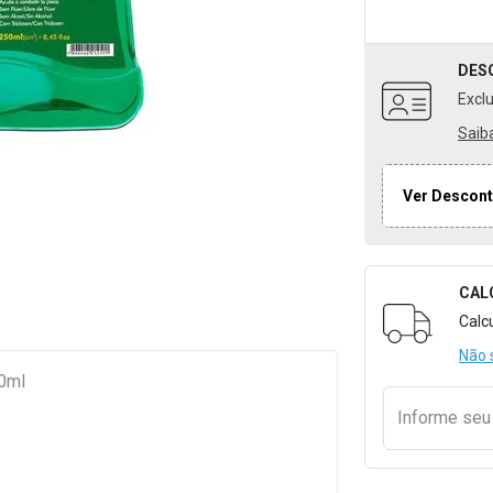
DES
Excl
Saib
Ver Descont
CAL
Formulári
Calc
Não 
50ml
Informe se