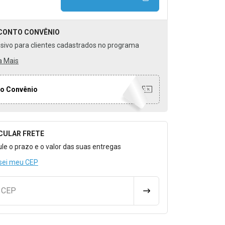
CONTO
CONVÊNIO
usivo para clientes cadastrados no programa
a Mais
o Convênio
CULAR FRETE
o para Calcular o Frete
ule o prazo e o valor das suas entregas
sei meu CEP
u CEP
CALCULAR FRETE