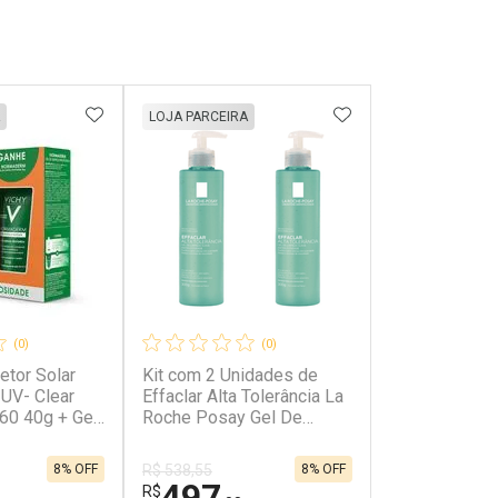
FAVORITOS
ADICIONAR AOS FAVORITOS
ADICIONAR AOS 
LOJA PARCEIRA
(0)
(0)
etor Solar
Kit com 2 Unidades de
 UV- Clear
Effaclar Alta Tolerância La
60 40g + Gel
Roche Posay Gel De
Profunda
Limpeza Facial 300g
50g
8% OFF
8% OFF
R$ 538,55
497
R$