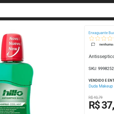
busca
isa?
Bread
Enxaguante Buc
nenhuma a
Antisseptic
9998252
Duda Makeup
R$ 40,79
R$ 37