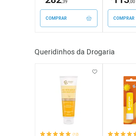
,39
,00
COMPRAR
COMPRAR
FECHAR
FECHAR
Queridinhos da Drogaria
Laboratório
Laborató
Por Menos
Por Men
ADICIONAR AOS 
(12)