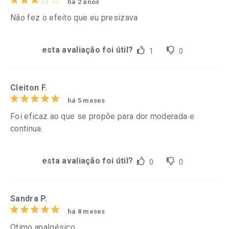
há 2 anos
Não fez o efeito que eu presizava
esta avaliação foi útil?
1
0
Cleiton F.
há 5 meses
Foi eficaz ao que se propõe para dor moderada e
continua.
esta avaliação foi útil?
0
0
Sandra P.
há 8 meses
Otimo analgésico