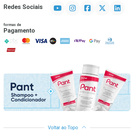
YouTube
Instagram
Facebook
Twitter
Linkedin
Redes Sociais
formas de
Pagamento
PIX
MasterCard
VISA
ELO
AMEX
NuPay
Google Pay
Diners Club
Hipercard
Promoção em Destaque
Voltar ao Topo