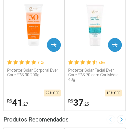
COMPRAR
COMPRAR
(12)
(26)
Protetor Solar Corporal Ever
Protetor Solar Facial Ever
Care FPS 30 200g
Care FPS 70 com Cor Médio
40g
22% OFF
19% OFF
41
37
R$
R$
,27
,25
FECHAR
F
FECHAR
F
Produtos Recomendados
Imagem A
Pró