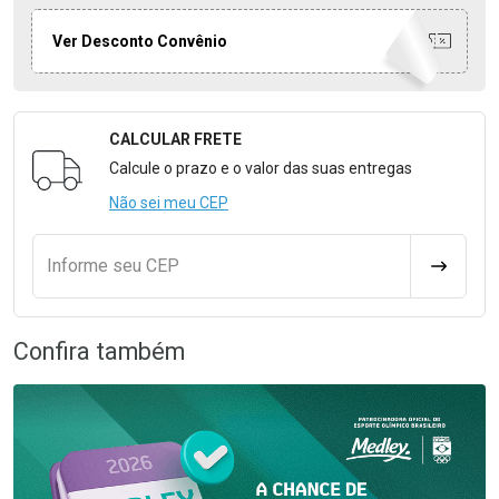
Ver Desconto Convênio
CALCULAR FRETE
Formulário para Calcular o Frete
Calcule o prazo e o valor das suas entregas
Não sei meu CEP
Informe seu CEP
CALCULA
Confira também