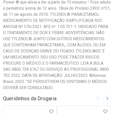
Power ® que alivia a dor a partir de 15 minutos ¹.?Uso adulto
e pediátrico acima de 12 anos. 1Bula do Produto 2RDC nº31,
de 11 de agosto de 2010. TYLENOL® PARACETAMOL.
MEDICAMENTO DE NOTIFICAÇÃO SIMPLIFICADA RDC
ANVISA Nº 576/2021. AFE nº: 1.05.721-1. INDICADO PARA
O TRATAMENTO DE DOR E FEBRE. ADVERTÊNCIAS: NÃO
USE TYLENOL® JUNTO COM OUTROS MEDICAMENTOS
QUE CONTENHAM PARACETAMOL, COM ÁLCOOL OU EM
CASO DE DOENÇAS GRAVE DO FÍGADO. TYLENOL®DC É
UM MEDICAMENTO. SEU USO PODE TRAZER RISCOS.
PROCURE O MÉDICO E O FARMACÊUTICO. LEIA A BULA.
SAC 0800 728 6767 OU SERVIÇO AO PROFISSIONAL 0800
702 3522. DATA DE APROVAÇÃO: JULHO/2025. ©Kenvue
Brasil, 2025. “SE PERSISTIREM OS SINTOMAS O MÉDICO
DEVERÁ SER CONSULTADO.
Queridinhos da Drogaria
Imagem A
Pró
ADICIONAR AOS FAVORITOS
ADIC