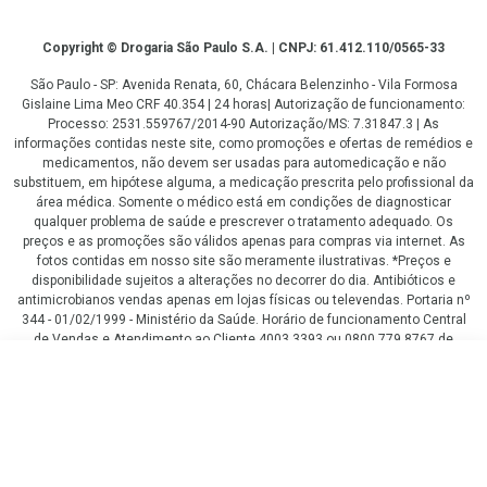
Copyright
Copyright © Drogaria São Paulo S.A. | CNPJ: 61.412.110/0565-33
São Paulo - SP: Avenida Renata, 60, Chácara Belenzinho - Vila Formosa
Gislaine Lima Meo CRF 40.354 | 24 horas| Autorização de funcionamento:
Processo: 2531.559767/2014-90 Autorização/MS: 7.31847.3 | As
informações contidas neste site, como promoções e ofertas de remédios e
medicamentos, não devem ser usadas para automedicação e não
substituem, em hipótese alguma, a medicação prescrita pelo profissional da
área médica. Somente o médico está em condições de diagnosticar
qualquer problema de saúde e prescrever o tratamento adequado. Os
preços e as promoções são válidos apenas para compras via internet. As
fotos contidas em nosso site são meramente ilustrativas. *Preços e
disponibilidade sujeitos a alterações no decorrer do dia. Antibióticos e
antimicrobianos vendas apenas em lojas físicas ou televendas. Portaria nº
344 - 01/02/1999 - Ministério da Saúde. Horário de funcionamento Central
de Vendas e Atendimento ao Cliente 4003 3393 ou 0800 779 8767 de
domingo a domingo das 08h00 às 20h00.
R$ 40,67
LGPD Aceite os Cookies
COMPRAR
R$ 36,62