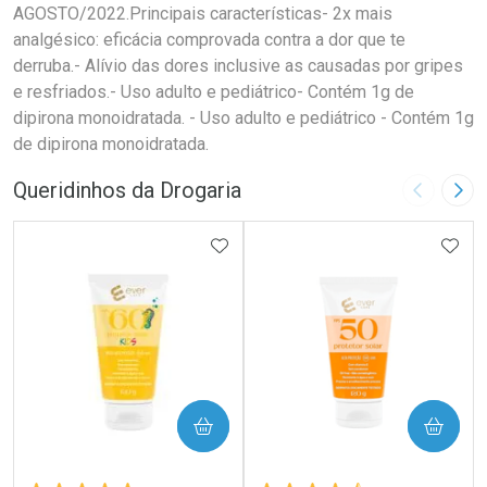
AGOSTO/2022.Principais características- 2x mais
analgésico: eficácia comprovada contra a dor que te
derruba.- Alívio das dores inclusive as causadas por gripes
e resfriados.- Uso adulto e pediátrico- Contém 1g de
dipirona monoidratada. - Uso adulto e pediátrico - Contém 1g
de dipirona monoidratada.
Queridinhos da Drogaria
Imagem A
Pró
ADICIONAR AOS FAVORITOS
ADIC
COMPRAR
COMPRAR