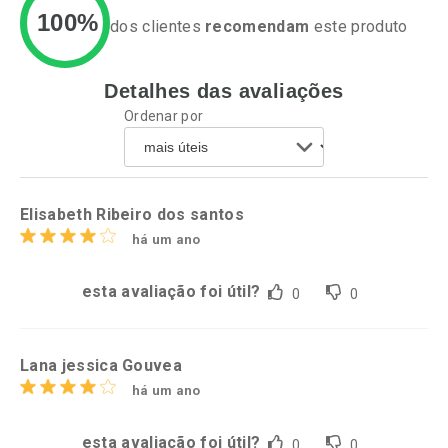
100%
dos clientes
recomendam
este produto
Detalhes das avaliações
Ativar Desconto
Ativar Desconto
Ordenar por
Comprar sem Desconto
Comprar sem Desconto
Por R$ 44,70/cada
Por R$ 23,75/cada
Comprar sem Desconto
Comprar sem Desconto
Por R$ 44,70/cada
Por R$ 23,75/cada
Elisabeth Ribeiro dos santos
há um ano
esta avaliação foi útil?
0
0
Lana jessica Gouvea
há um ano
esta avaliação foi útil?
0
0