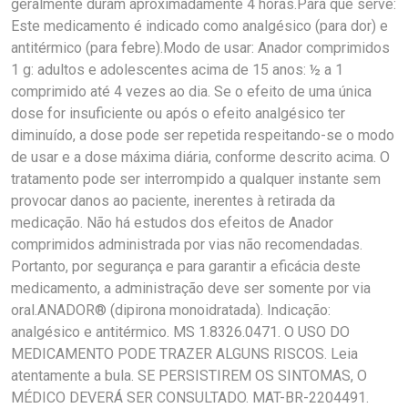
geralmente duram aproximadamente 4 horas.Para que serve:
Este medicamento é indicado como analgésico (para dor) e
antitérmico (para febre).Modo de usar: Anador comprimidos
1 g: adultos e adolescentes acima de 15 anos: ½ a 1
comprimido até 4 vezes ao dia. Se o efeito de uma única
dose for insuficiente ou após o efeito analgésico ter
diminuído, a dose pode ser repetida respeitando-se o modo
de usar e a dose máxima diária, conforme descrito acima. O
tratamento pode ser interrompido a qualquer instante sem
provocar danos ao paciente, inerentes à retirada da
medicação. Não há estudos dos efeitos de Anador
comprimidos administrada por vias não recomendadas.
Portanto, por segurança e para garantir a eficácia deste
medicamento, a administração deve ser somente por via
oral.ANADOR® (dipirona monoidratada). Indicação:
analgésico e antitérmico. MS 1.8326.0471. O USO DO
MEDICAMENTO PODE TRAZER ALGUNS RISCOS. Leia
atentamente a bula. SE PERSISTIREM OS SINTOMAS, O
MÉDICO DEVERÁ SER CONSULTADO. MAT-BR-2204491.