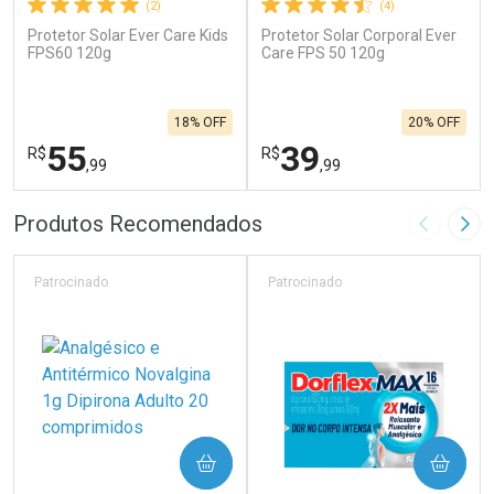
(2)
(4)
Protetor Solar Ever Care Kids
Protetor Solar Corporal Ever
FPS60 120g
Care FPS 50 120g
18% OFF
20% OFF
55
39
R$
R$
,99
,99
FECHAR
F
FECHAR
F
Produtos Recomendados
Imagem A
Pró
Laboratório
Laboratório
Por Menos
Por Menos
Patrocinado
Patrocinado
COMPRAR
COMPRAR