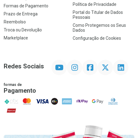
Política de Privacidade
Formas de Pagamento
Portal do Titular de Dados
Prazo de Entrega
Pessoais
Reembolso
Como Protegemos os Seus
Troca ou Devolução
Dados
Marketplace
Configuração de Cookies
YouTube
Instagram
Facebook
Twitter
Linkedin
Redes Sociais
formas de
Pagamento
PIX
MasterCard
VISA
ELO
AMEX
NuPay
Google Pay
Diners Club
Hipercard
Promoção em Destaque