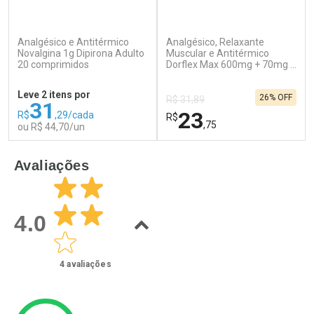
(500)
(276)
Analgésico e Antitérmico
Analgésico, Relaxante
Ativar Desconto
Ativar Desconto
Novalgina 1g Dipirona Adulto
Muscular e Antitérmico
20 comprimidos
Comprar sem Desconto
Dorflex Max 600mg + 70mg +
Comprar sem Desconto
100mg 16 Comprimidos
Por R$ 55,99/cada
Por R$ 39,99/cada
Comprar sem Desconto
Comprar sem Desconto
Leve 2 itens por
26% OFF
Por R$ 55,99/cada
Por R$ 39,99/cada
R$ 31,89
31
23
R$
,29/cada
R$
,75
ou R$ 44,70/un
FECHAR
F
FECHAR
F
Avaliações
Laboratório
Laboratório
Por Menos
Por Menos
4.0
4
avaliações