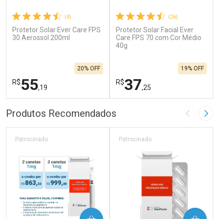
(4)
(26)
Protetor Solar Ever Care FPS
Protetor Solar Facial Ever
30 Aerossol 200ml
Care FPS 70 com Cor Médio
40g
20% OFF
19% OFF
55
37
R$
R$
,19
,25
FECHAR
F
FECHAR
F
Produtos Recomendados
Imagem A
Pró
Laboratório
Laboratório
Por Menos
Por Menos
Patrocinado
Patrocinado