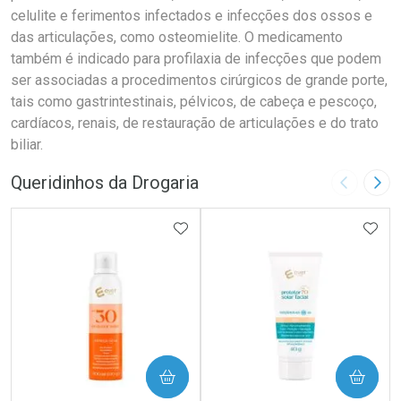
celulite e ferimentos infectados e infecções dos ossos e
das articulações, como osteomielite. O medicamento
também é indicado para profilaxia de infecções que podem
ser associadas a procedimentos cirúrgicos de grande porte,
tais como gastrintestinais, pélvicos, de cabeça e pescoço,
cardíacos, renais, de restauração de articulações e do trato
biliar.
Queridinhos da Drogaria
Imagem A
Pró
ADICIONAR AOS FAVORITOS
ADIC
COMPRAR
COMPRAR