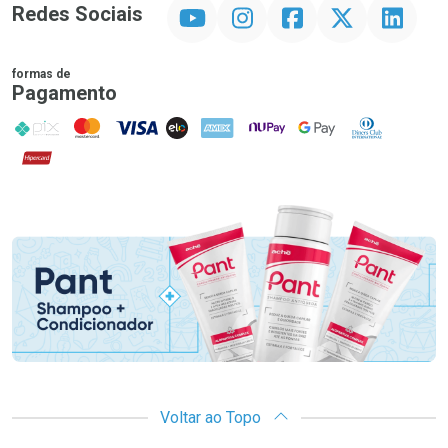
YouTube
Instagram
Facebook
Twitter
Linkedin
Redes Sociais
formas de
Pagamento
PIX
MasterCard
VISA
ELO
AMEX
NuPay
Google Pay
Diners Club
Hipercard
Promoção em Destaque
Voltar ao Topo