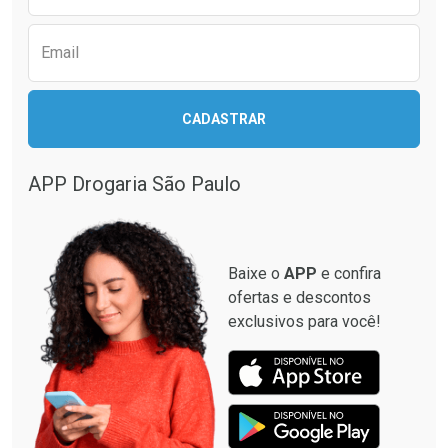
Email
Ativar Desconto
CADASTRAR
Ativar Desconto
Comprar sem Desconto
Comprar sem Desconto
Por R$ 664,02/cada
Por R$ 37,19/cada
APP Drogaria São Paulo
Comprar sem Desconto
Comprar sem Desconto
Por R$ 664,02/cada
Por R$ 37,19/cada
Baixe o
APP
e confira
ofertas e descontos
exclusivos para você!