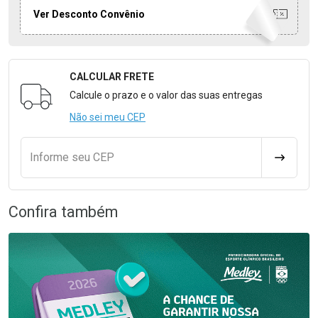
Ver Desconto Convênio
CALCULAR FRETE
Formulário para Calcular o Frete
Calcule o prazo e o valor das suas entregas
Não sei meu CEP
Informe seu CEP
CALCULA
Confira também