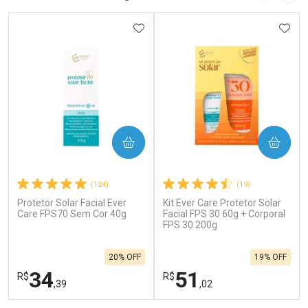
ADICIONAR AOS FAVORITOS
ADIC
COMPRAR
COMPRAR
(124)
(19)
Protetor Solar Facial Ever
Kit Ever Care Protetor Solar
Care FPS70 Sem Cor 40g
Facial FPS 30 60g + Corporal
FPS 30 200g
20% OFF
19% OFF
34
51
R$
R$
,39
,02