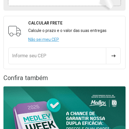
CALCULAR FRETE
Formulário para Calcular o Frete
Calcule o prazo e o valor das suas entregas
Não sei meu CEP
Informe seu CEP
CALCULA
Confira também