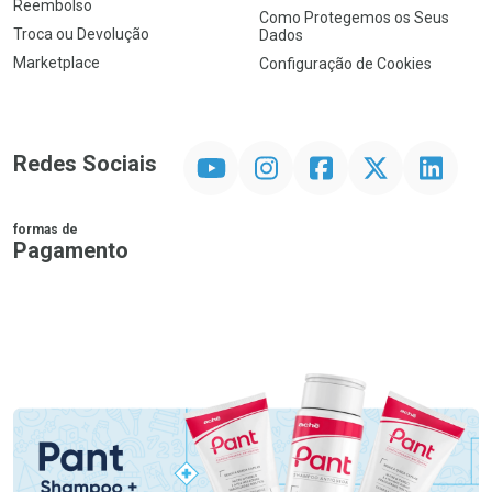
Reembolso
Como Protegemos os Seus
Troca ou Devolução
Dados
Marketplace
Configuração de Cookies
YouTube
Instagram
Facebook
Twitter
Linkedin
Redes Sociais
formas de
Pagamento
PIX
MasterCard
VISA
ELO
AMEX
NuPay
Google Pay
Diners Club
Hipercard
Promoção em Destaque