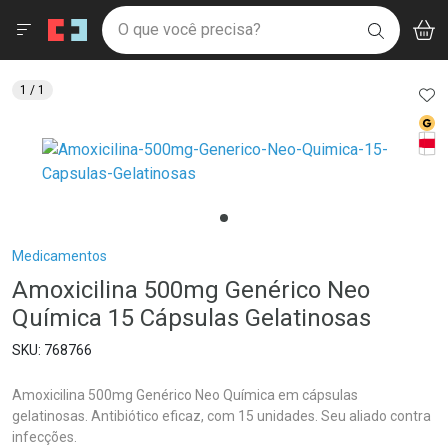
Drogaria São Paulo
Menu
Aces
Ir direto para a home
O que você precisa?
V
i
BUSCAR
Navegue pela página
Ir direto para o conteúdo
Faça a sua busca
Ir direto para a busca
Ir direto para a conta
AD
1
/ 1
Ir direto para a ajuda
Med
Ir direto para a notificações
Tarj
Ir direto para o carrinho
Ir direto para o menu
Breadcrumb
Medicamentos
Amoxicilina 500mg Genérico Neo
Química 15 Cápsulas Gelatinosas
768766
Amoxicilina 500mg Genérico Neo Química em cápsulas
gelatinosas. Antibiótico eficaz, com 15 unidades. Seu aliado contra
infecções.