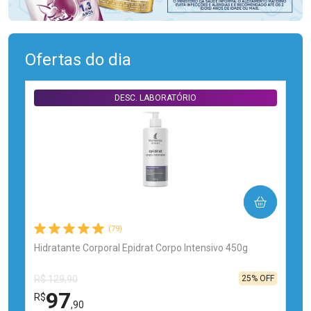
Ofertas do dia
DESC. LABORATÓRIO
COMPRAR
(79)
Hidratante Corporal Epidrat Corpo Intensivo 450g
25% OFF
R$ 129,90
97
R$
,90