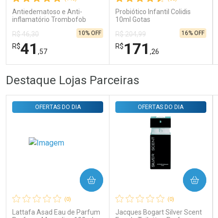
Antiedematoso e Anti-
Probiótico Infantil Colidis
inflamatório Trombofob
10ml Gotas
200U/g 40g
10% OFF
16% OFF
R$ 46,30
R$ 204,99
41
171
R$
R$
,57
,26
FECHAR
FECHAR
FEC
FEC
Destaque Lojas Parceiras
Laboratório
Laboratório
Por Menos
Por Menos
OFERTAS DO DIA
OFERTAS DO DIA
COMPRAR
COMPRAR
Ativar Desconto
Ativar Desconto
(0)
(0)
Comprar sem Desconto
Comprar sem Desconto
Comprar sem Desconto
Comprar sem Desconto
Lattafa Asad Eau de Parfum
Jacques Bogart Silver Scent