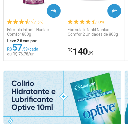
COMPRAR
COMPRAR
(72)
(19)
Fórmula Infantil Nanlac
Fórmula Infantil Nanlac
Comfor 800g
Comfor 2 Unidades de 800g
Leve 2 itens por
57
140
R$
,59/cada
R$
,99
ou R$ 76,78/un
FECHAR
FECHAR
FEC
FEC
Laboratório
Laboratório
Por Menos
Por Menos