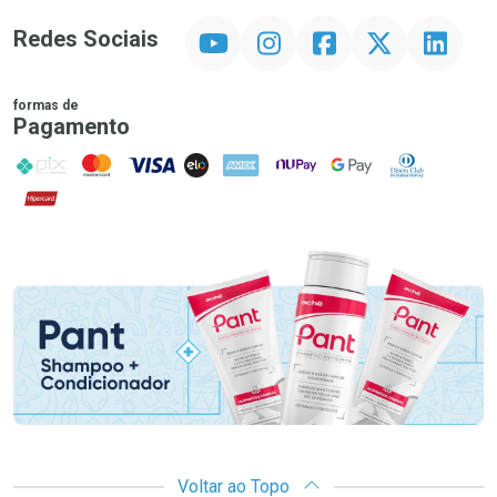
YouTube
Instagram
Facebook
Twitter
Linkedin
Redes Sociais
formas de
Pagamento
PIX
MasterCard
VISA
ELO
AMEX
NuPay
Google Pay
Diners Club
Hipercard
Promoção em Destaque
Voltar ao Topo