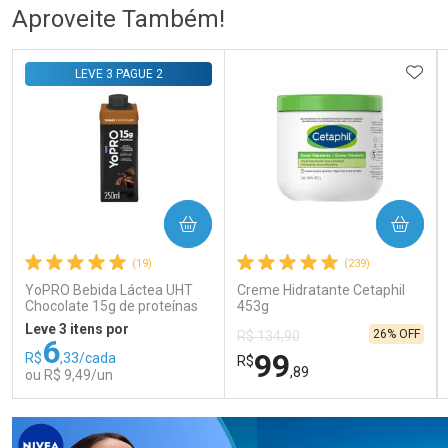
Ativar Desconto
Ativar Desconto
Aproveite Também!
Comprar sem Desconto
Comprar sem Desconto
Comprar sem Desconto
Comprar sem Desconto
ADIC
LEVE 3 PAGUE 2
Por R$ 76,78/cada
Por R$ 140,99/cada
Por R$ 76,78/cada
Por R$ 140,99/cada
COMPRAR
COMPRAR
(19)
(239)
YoPRO Bebida Láctea UHT
Creme Hidratante Cetaphil
Chocolate 15g de proteínas
453g
250ml
Leve 3 itens por
26% OFF
R$ 134,90
6
99
R$
,33/cada
R$
,89
ou R$ 9,49/un
FECHAR
FECHAR
FEC
FEC