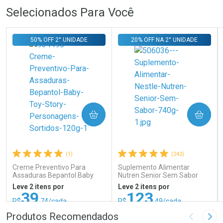
Selecionados Para Você
50% OFF 2° UNIDADE
20% OFF NA 2° UNIDADE
COMPRAR
COMPRAR
(1)
(242)
Creme Preventivo Para
Suplemento Alimentar
Assaduras Bepantol Baby
Nutren Senior Sem Sabor
Toy Story Personagens
740g
Leve 2 itens por
Leve 2 itens por
Sortidos 120g
39
123
R$
,74/cada
R$
,49/cada
ou R$ 52,99/un
ou R$ 137,21/un
FECHAR
FECHAR
FEC
FEC
Produtos Recomendados
Imagem A
Pró