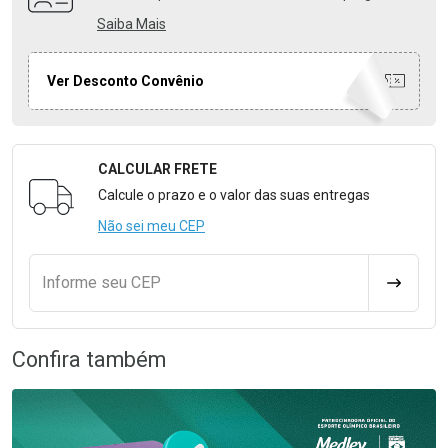
Saiba Mais
Ver Desconto Convênio
CALCULAR FRETE
Formulário para Calcular o Frete
Calcule o prazo e o valor das suas entregas
Não sei meu CEP
Informe seu CEP
CALCULA
Confira também