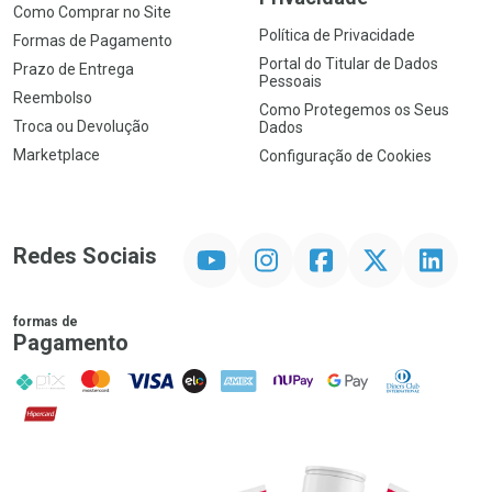
Como Comprar no Site
Política de Privacidade
Formas de Pagamento
Portal do Titular de Dados
Prazo de Entrega
Pessoais
Reembolso
Como Protegemos os Seus
Troca ou Devolução
Dados
Marketplace
Configuração de Cookies
YouTube
Instagram
Facebook
Twitter
Linkedin
Redes Sociais
formas de
Pagamento
PIX
MasterCard
VISA
ELO
AMEX
NuPay
Google Pay
Diners Club
Hipercard
Promoção em Destaque