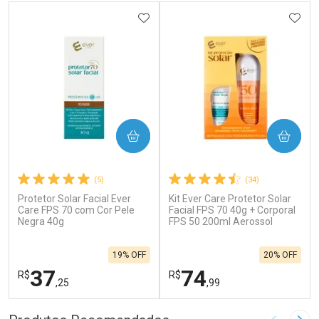
ADICIONAR AOS FAVORITOS
ADIC
COMPRAR
COMPRAR
(5)
(34)
Protetor Solar Facial Ever
Kit Ever Care Protetor Solar
Care FPS 70 com Cor Pele
Facial FPS 70 40g + Corporal
Negra 40g
FPS 50 200ml Aerossol
19% OFF
20% OFF
37
74
R$
R$
,25
,99
FECHAR
F
FECHAR
F