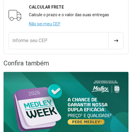
CALCULAR FRETE
Formulário para Calcular o Frete
Calcule o prazo e o valor das suas entregas
Não sei meu CEP
Informe seu CEP
CALCULA
Confira também