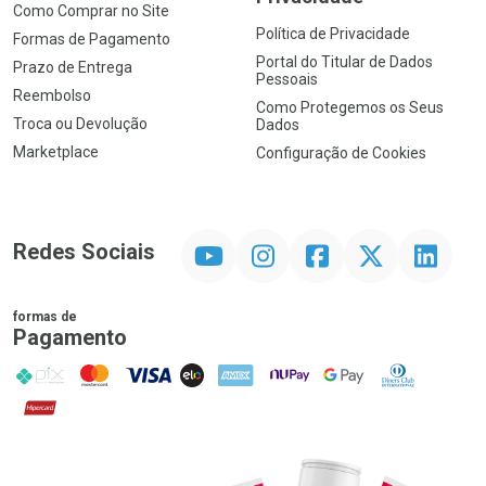
Como Comprar no Site
Política de Privacidade
Formas de Pagamento
Portal do Titular de Dados
Prazo de Entrega
Pessoais
Reembolso
Como Protegemos os Seus
Troca ou Devolução
Dados
Marketplace
Configuração de Cookies
YouTube
Instagram
Facebook
Twitter
Linkedin
Redes Sociais
formas de
Pagamento
PIX
MasterCard
VISA
ELO
AMEX
NuPay
Google Pay
Diners Club
Hipercard
Promoção em Destaque