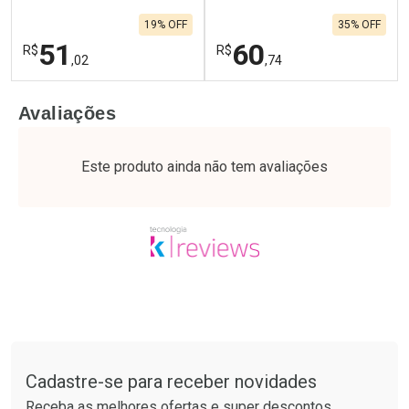
19% OFF
35% OFF
51
60
R$
R$
,02
,74
FECHAR
F
FECHAR
F
Avaliações
Laboratório
Laboratório
Por Menos
Por Menos
Este produto ainda não tem avaliações
Tudo sobre a Drogaria São Paulo
Cadastre-se para receber novidades
Ativar Desconto
Ativar Desconto
Receba as melhores ofertas e super descontos