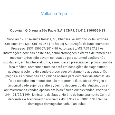
Voltar ao Topo
Copyright
Copyright © Drogaria São Paulo S.A. | CNPJ: 61.412.110/0565-33
São Paulo - SP: Avenida Renata, 60, Chácara Belenzinho - Vila Formosa
Gislaine Lima Meo CRF 40.354 | 24 horas| Autorização de funcionamento:
Processo: 2531.559767/2014-90 Autorização/MS: 7.31847.3 | As
informações contidas neste site, como promoções e ofertas de remédios e
medicamentos, não devem ser usadas para automedicação e não
substituem, em hipótese alguma, a medicação prescrita pelo profissional da
área médica. Somente o médico está em condições de diagnosticar
qualquer problema de saúde e prescrever o tratamento adequado. Os
preços e as promoções são válidos apenas para compras via internet. As
fotos contidas em nosso site são meramente ilustrativas. *Preços e
disponibilidade sujeitos a alterações no decorrer do dia. Antibióticos e
antimicrobianos vendas apenas em lojas físicas ou televendas. Portaria nº
344 - 01/02/1999 - Ministério da Saúde. Horário de funcionamento Central
de Vendas e Atendimento ao Cliente 4003 3393 ou 0800 779 8767 de
domingo a domingo das 08h00 às 20h00.
LGPD Aceite os Cookies