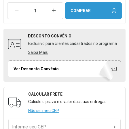
REMOVER UMA UNIDADE
AUMENTAR UMA UNIDADE
COMPRAR
DESCONTO
CONVÊNIO
Exclusivo para clientes cadastrados no programa
Saiba Mais
Ver Desconto Convênio
CALCULAR FRETE
Formulário para Calcular o Frete
Calcule o prazo e o valor das suas entregas
Não sei meu CEP
Informe seu CEP
CALCULA