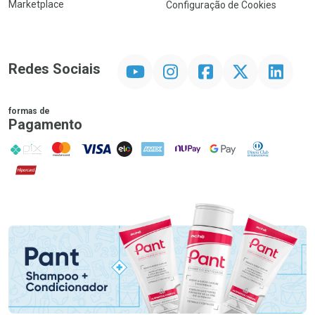
Marketplace
Configuração de Cookies
YouTube
Instagram
Facebook
Twitter
Linkedin
Redes Sociais
formas de
Pagamento
PIX
MasterCard
VISA
ELO
AMEX
NuPay
Google Pay
Diners Club
Hipercard
Promoção em Destaque