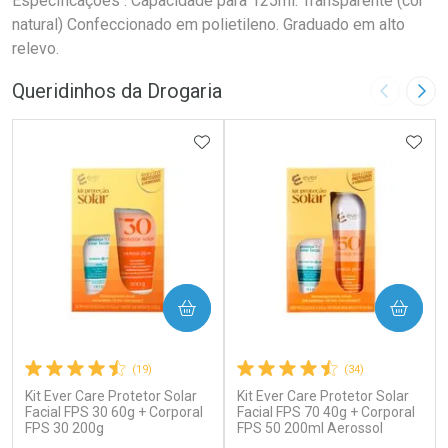
Especificações : Capacidade para 125ml. Transparente (cor
natural) Confeccionado em polietileno. Graduado em alto
relevo.
Queridinhos da Drogaria
Imagem A
Pró
ADICIONAR AOS FAVORITOS
ADIC
COMPRAR
COMPRAR
(19)
(34)
Kit Ever Care Protetor Solar
Kit Ever Care Protetor Solar
Facial FPS 30 60g + Corporal
Facial FPS 70 40g + Corporal
FPS 30 200g
FPS 50 200ml Aerossol