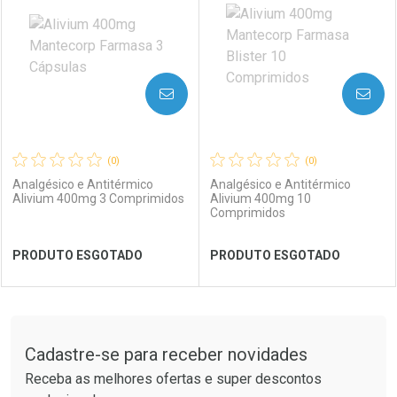
AVISE-ME
AVISE-ME
(0)
(0)
Analgésico e Antitérmico
Analgésico e Antitérmico
Alivium 400mg 3 Comprimidos
Alivium 400mg 10
Comprimidos
PRODUTO ESGOTADO
PRODUTO ESGOTADO
FECHAR
FECHAR
FEC
FEC
Tudo sobre a Drogaria São Paulo
Cadastre-se para receber novidades
Laboratório
Por Menos
Laboratório
Por Menos
Receba as melhores ofertas e super descontos