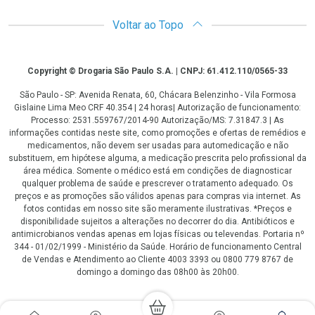
Voltar ao Topo
Copyright
Copyright © Drogaria São Paulo S.A. | CNPJ: 61.412.110/0565-33
São Paulo - SP: Avenida Renata, 60, Chácara Belenzinho - Vila Formosa
Gislaine Lima Meo CRF 40.354 | 24 horas| Autorização de funcionamento:
Processo: 2531.559767/2014-90 Autorização/MS: 7.31847.3 | As
informações contidas neste site, como promoções e ofertas de remédios e
medicamentos, não devem ser usadas para automedicação e não
substituem, em hipótese alguma, a medicação prescrita pelo profissional da
área médica. Somente o médico está em condições de diagnosticar
qualquer problema de saúde e prescrever o tratamento adequado. Os
preços e as promoções são válidos apenas para compras via internet. As
fotos contidas em nosso site são meramente ilustrativas. *Preços e
disponibilidade sujeitos a alterações no decorrer do dia. Antibióticos e
antimicrobianos vendas apenas em lojas físicas ou televendas. Portaria nº
344 - 01/02/1999 - Ministério da Saúde. Horário de funcionamento Central
de Vendas e Atendimento ao Cliente 4003 3393 ou 0800 779 8767 de
domingo a domingo das 08h00 às 20h00.
LGPD Aceite os Cookies