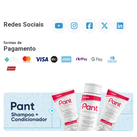
YouTube
Instagram
Facebook
Twitter
Linkedin
Redes Sociais
formas de
Pagamento
PIX
MasterCard
VISA
ELO
AMEX
NuPay
Google Pay
Diners Club
Hipercard
Promoção em Destaque