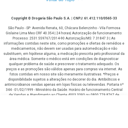
Copyright
Copyright © Drogaria São Paulo S.A. | CNPJ: 61.412.110/0565-33
São Paulo - SP: Avenida Renata, 60, Chácara Belenzinho - Vila Formosa
Gislaine Lima Meo CRF 40.354 | 24 horas| Autorização de funcionamento:
Processo: 2531.559767/2014-90 Autorização/MS: 7.31847.3 | As
informações contidas neste site, como promoções e ofertas de remédios e
medicamentos, não devem ser usadas para automedicação e não
substituem, em hipótese alguma, a medicação prescrita pelo profissional da
área médica. Somente o médico está em condições de diagnosticar
qualquer problema de saúde e prescrever o tratamento adequado. Os
preços e as promoções são válidos apenas para compras via internet. As
fotos contidas em nosso site são meramente ilustrativas. *Preços e
disponibilidade sujeitos a alterações no decorrer do dia. Antibióticos e
antimicrobianos vendas apenas em lojas físicas ou televendas. Portaria nº
344 - 01/02/1999 - Ministério da Saúde. Horário de funcionamento Central
de Vendas e Atendimento ao Cliente 4003 3393 ou 0800 779 8767 de
domingo a domingo das 08h00 às 20h00.
R$ 5,99
LGPD Aceite os Cookies
COMPRAR
R$ 5,15