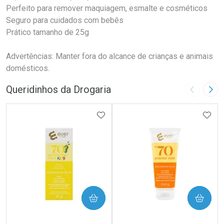
Perfeito para remover maquiagem, esmalte e cosméticos
Seguro para cuidados com bebês
Prático tamanho de 25g
Advertências: Manter fora do alcance de crianças e animais
domésticos.
Queridinhos da Drogaria
Imagem A
Pró
ADICIONAR AOS FAVORITOS
ADIC
COMPRAR
COMPRAR