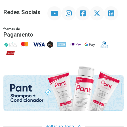
YouTube
Instagram
Facebook
Twitter
Linkedin
Redes Sociais
formas de
Pagamento
PIX
MasterCard
VISA
ELO
AMEX
NuPay
Google Pay
Diners Club
Hipercard
Promoção em Destaque
Voltar ao Topo