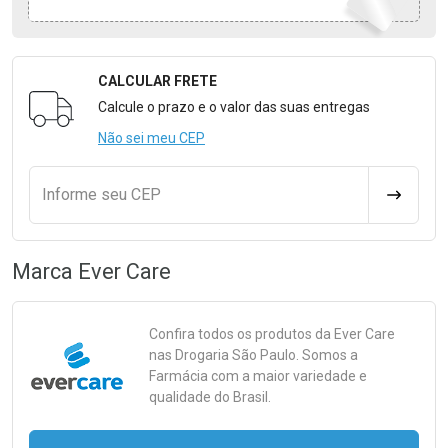
CALCULAR FRETE
Formulário para Calcular o Frete
Calcule o prazo e o valor das suas entregas
Não sei meu CEP
Informe seu CEP
CALCULA
Marca
Ever Care
Confira todos os produtos da
Ever Care
nas Drogaria São Paulo. Somos a
Farmácia com a maior variedade e
qualidade do Brasil.