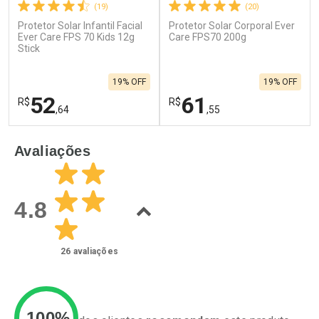
(19)
(20)
Protetor Solar Infantil Facial
Protetor Solar Corporal Ever
Ever Care FPS 70 Kids 12g
Care FPS70 200g
Stick
19% OFF
19% OFF
52
61
R$
R$
,64
,55
FECHAR
F
FECHAR
F
Avaliações
Laboratório
Laboratório
Por Menos
Por Menos
4.8
26
avaliações
100%