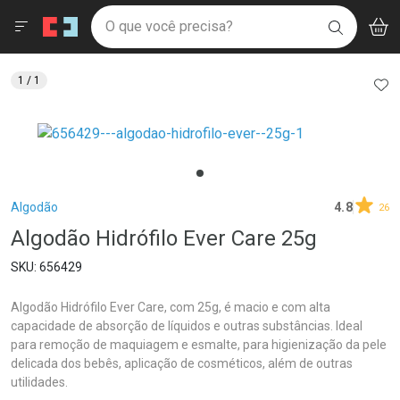
Drogaria São Paulo
Menu
Aces
Ir direto para a home
O que você precisa?
V
i
BUSCAR
Navegue pela página
Ir direto para o conteúdo
Faça a sua busca
Ir direto para a busca
Ir direto para a conta
AD
1
/ 1
Ir direto para a ajuda
Ir direto para a notificações
Ir direto para o carrinho
Ir direto para o menu
Breadcrumb
Algodão
4.8
26
Algodão Hidrófilo Ever Care 25g
656429
Algodão Hidrófilo Ever Care, com 25g, é macio e com alta
capacidade de absorção de líquidos e outras substâncias. Ideal
para remoção de maquiagem e esmalte, para higienização da pele
delicada dos bebês, aplicação de cosméticos, além de outras
utilidades.