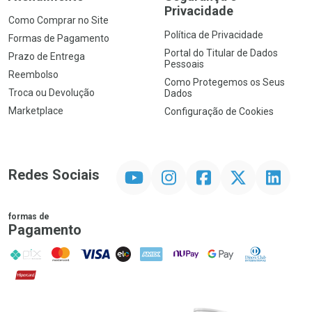
Privacidade
Como Comprar no Site
Política de Privacidade
Formas de Pagamento
Portal do Titular de Dados
Prazo de Entrega
Pessoais
Reembolso
Como Protegemos os Seus
Troca ou Devolução
Dados
Marketplace
Configuração de Cookies
YouTube
Instagram
Facebook
Twitter
Linkedin
Redes Sociais
formas de
Pagamento
PIX
MasterCard
VISA
ELO
AMEX
NuPay
Google Pay
Diners Club
Hipercard