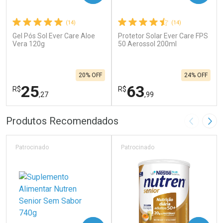
(14)
(14)
Gel Pós Sol Ever Care Aloe
Protetor Solar Ever Care FPS
Vera 120g
50 Aerossol 200ml
20% OFF
24% OFF
25
63
R$
R$
,27
,99
FECHAR
F
FECHAR
F
Produtos Recomendados
Imagem A
Pró
Laboratório
Laboratório
Por Menos
Por Menos
Patrocinado
Patrocinado