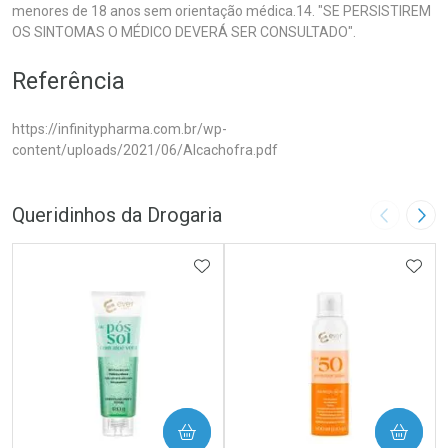
menores de 18 anos sem orientação médica.14. "SE PERSISTIREM
OS SINTOMAS O MÉDICO DEVERÁ SER CONSULTADO".
Referência
https://infinitypharma.com.br/wp-
content/uploads/2021/06/Alcachofra.pdf
Queridinhos da Drogaria
Imagem A
Pró
ADICIONAR AOS FAVORITOS
ADIC
COMPRAR
COMPRAR