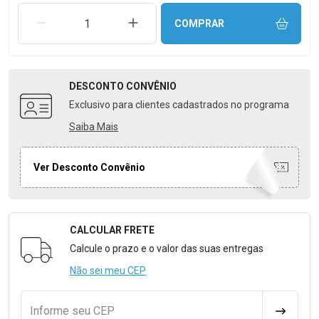
REMOVER UMA UNIDADE
AUMENTAR UMA UNIDADE
COMPRAR
DESCONTO
CONVÊNIO
Exclusivo para clientes cadastrados no programa
Saiba Mais
Ver Desconto Convênio
CALCULAR FRETE
Formulário para Calcular o Frete
Calcule o prazo e o valor das suas entregas
Não sei meu CEP
Informe seu CEP
CALCULA