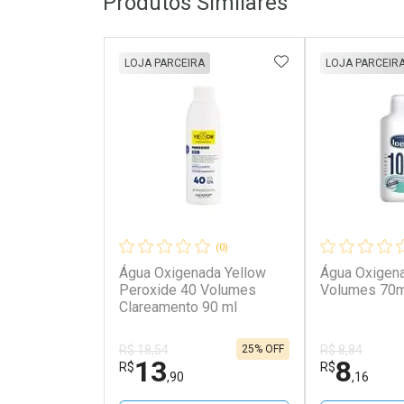
Produtos Similares
ADICIONAR AOS 
LOJA PARCEIRA
LOJA PARCEIR
(0)
Água Oxigenada Yellow
Água Oxigena
Peroxide 40 Volumes
Volumes 70m
Clareamento 90 ml
25% OFF
R$ 18,54
R$ 8,84
13
8
R$
R$
,90
,16