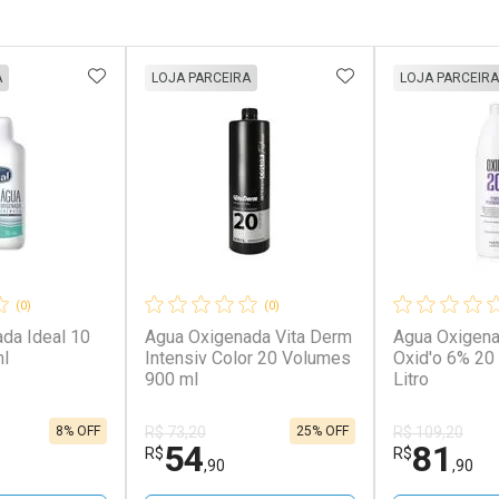
FAVORITOS
ADICIONAR AOS FAVORITOS
ADICIONAR AOS 
A
LOJA PARCEIRA
LOJA PARCEIRA
(0)
(0)
da Ideal 10
Agua Oxigenada Vita Derm
Agua Oxigena
l
Intensiv Color 20 Volumes
Oxid'o 6% 20
900 ml
Litro
8% OFF
25% OFF
R$ 73,20
R$ 109,20
54
81
R$
R$
,90
,90