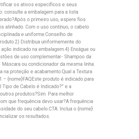
ificar os ativos específicos e seus
: consulte a embalagem para a lista
erado?Após o primeiro uso, espere fios
is alinhado. Com o uso contínuo, o cabelo
sciplinada e uniforme.Conselho de
roduto.2) Distribua uniformemente do
 ação indicado na embalagem.4) Enxágue ou
ugestões de uso complementar- Shampoo da
.- Máscara ou condicionador da mesma linha:
ilia na proteção e acabamento.Qual a Textura
1 – {nome}FAQEste produto é indicado para
l Tipo de Cabelo é Indicado?” e a
outros produtos?Sim. Para melhor
Com que frequência devo usar?A frequência
ssidade do seu cabelo.CTA: Inclua o {nome}
ncializar os resultados.