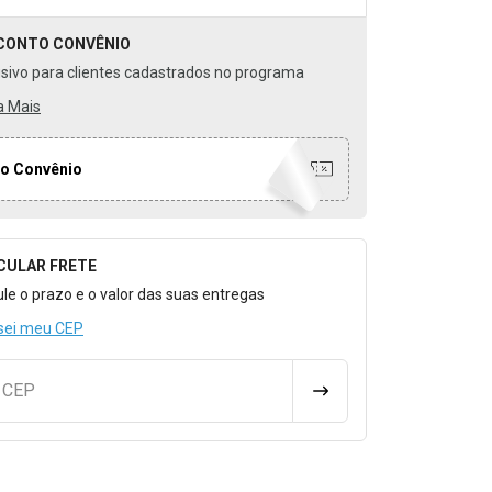
CONTO
CONVÊNIO
usivo para clientes cadastrados no programa
a Mais
o Convênio
CULAR FRETE
o para Calcular o Frete
ule o prazo e o valor das suas entregas
sei meu CEP
u CEP
CALCULAR FRETE