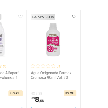
FAVORITOS
ADICIONAR AOS FAVORITOS
ADICIONAR AOS 
LOJA PARCEIRA
(0)
(0)
da Alfaparf
Água Oxigenada Farmax
 volumes 1
Cremosa 90ml Vol. 30
25% OFF
8% OFF
R$ 9,38
8
R$
,66