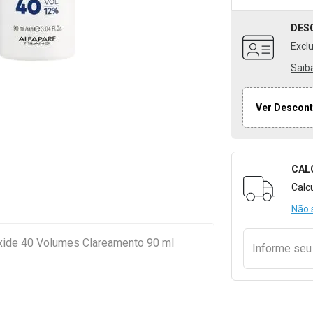
DES
Excl
Saib
Ver Descont
CAL
Formulári
Calc
Não 
xide 40 Volumes Clareamento 90 ml
Informe se