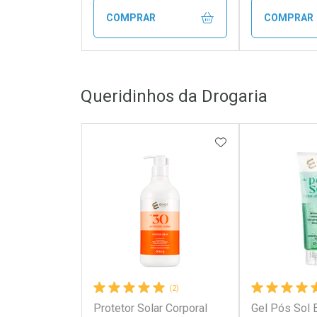
COMPRAR
COMPRAR
FECHAR
FECHAR
Queridinhos da Drogaria
Laboratório
Laborató
Por Menos
Por Men
ADICIONAR AOS 
(2)
Protetor Solar Corporal
Gel Pós Sol 
Ativar Desconto
Ativar Des