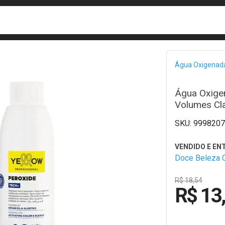
busca
isa?
Bread
Água Oxigenad
Água Oxige
Volumes Cl
9998207
Doce Beleza 
R$ 18,54
R$ 13