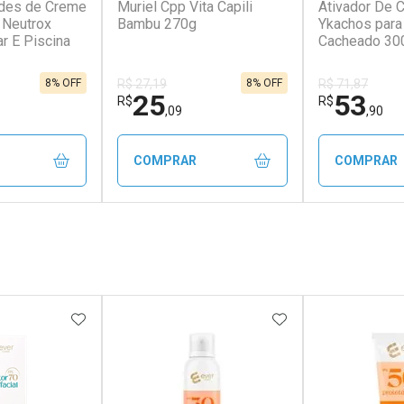
ades de Creme
Muriel Cpp Vita Capili
Ativador De 
 Neutrox
Bambu 270g
Ykachos para
r E Piscina
Cacheado 30
8% OFF
8% OFF
R$ 27,19
R$ 71,87
25
53
R$
R$
,09
,90
COMPRAR
COMPRAR
FECHAR
FECHAR
FECHAR
FECHAR
rio
Laboratório
Laborató
os
Por Menos
Por Men
FAVORITOS
ADICIONAR AOS FAVORITOS
ADICIONAR AOS 