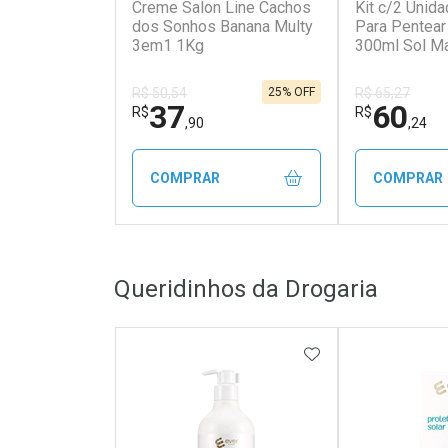
Creme Salon Line Cachos
Kit c/2 Unid
dos Sonhos Banana Multy
Para Pentear
3em1 1Kg
300ml Sol Ma
25% OFF
R$ 50,54
R$ 65,27
37
60
R$
R$
,90
,24
COMPRAR
COMPRAR
FECHAR
FECHAR
Queridinhos da Drogaria
Laboratório
Laborató
Por Menos
Por Men
ADICIONAR AOS 