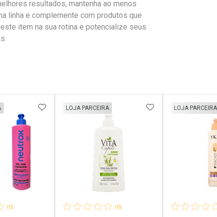
melhores resultados, mantenha ao menos
ma linha e complemente com produtos que
te item na sua rotina e potencialize seus
s.
FAVORITOS
ADICIONAR AOS FAVORITOS
ADICIONAR AOS 
A
LOJA PARCEIRA
LOJA PARCEIRA
(0)
(0)