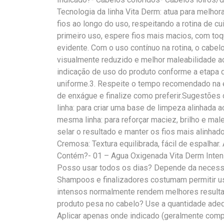
Tecnologia da linha Vita Derm: atua para melhora
fios ao longo do uso, respeitando a rotina de 
primeiro uso, espere fios mais macios, com toq
evidente. Com o uso contínuo na rotina, o cabelo
visualmente reduzido e melhor maleabilidade a
indicação de uso do produto conforme a etapa d
uniforme.3. Respeite o tempo recomendado na 
de enxágue e finalize como preferir.Sugestõ
linha: para criar uma base de limpeza alinhada 
mesma linha: para reforçar maciez, brilho e male
selar o resultado e manter os fios mais alinhado
Cremosa: Textura equilibrada, fácil de espalhar.
Contém?- 01 – Agua Oxigenada Vita Derm Inten
Posso usar todos os dias? Depende da necessi
Shampoos e finalizadores costumam permitir u
intensos normalmente rendem melhores resulta
produto pesa no cabelo? Use a quantidade adeq
Aplicar apenas onde indicado (geralmente compr