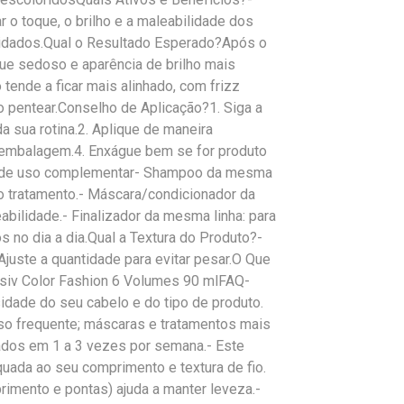
r o toque, o brilho e a maleabilidade dos
cuidados.Qual o Resultado Esperado?Após o
ue sedoso e aparência de brilho mais
 tende a ficar mais alinhado, com frizz
o pentear.Conselho de Aplicação?1. Siga a
a sua rotina.2. Aplique de maneira
embalagem.4. Enxágue bem se for produto
es de uso complementar- Shampoo da mesma
ao tratamento.- Máscara/condicionador da
abilidade.- Finalizador da mesma linha: para
s no dia a dia.Qual a Textura do Produto?-
 Ajuste a quantidade para evitar pesar.O Que
siv Color Fashion 6 Volumes 90 mlFAQ-
dade do seu cabelo e do tipo de produto.
so frequente; máscaras e tratamentos mais
dos em 1 a 3 vezes por semana.- Este
uada ao seu comprimento e textura de fio.
imento e pontas) ajuda a manter leveza.-