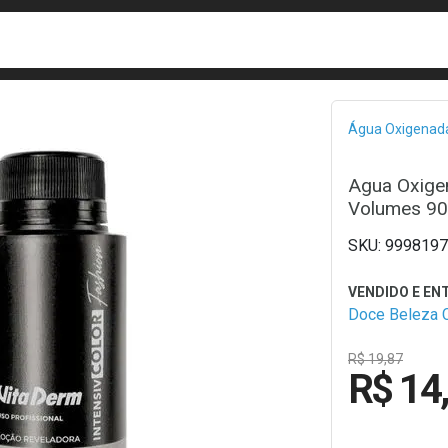
busca
isa?
Bread
Água Oxigenad
Agua Oxigen
Volumes 90
9998197
Doce Beleza 
R$ 19,87
R$ 14