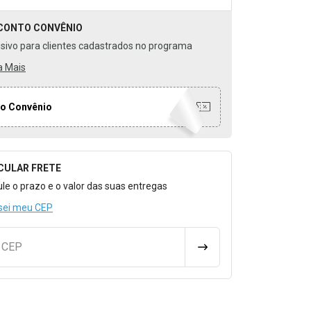
CONTO
CONVÊNIO
usivo para clientes cadastrados no programa
a Mais
o Convênio
CULAR FRETE
o para Calcular o Frete
ule o prazo e o valor das suas entregas
sei meu CEP
u CEP
CALCULAR FRETE