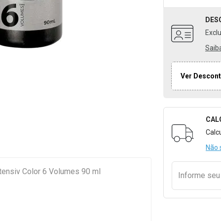
DES
Excl
Saib
Ver Descont
CAL
Formulári
Calc
Não 
tensiv Color 6 Volumes 90 ml
Informe se