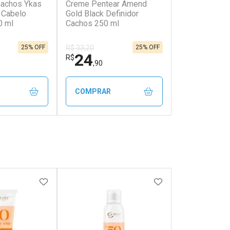
Cachos Ykas
Creme Pentear Amend
 Cabelo
Gold Black Definidor
0 ml
Cachos 250 ml
25% OFF
25% OFF
R$ 33,20
24
R$
,90
COMPRAR
FECHAR
FECHAR
FECHAR
FECHAR
rio
Laboratório
os
Por Menos
FAVORITOS
ADICIONAR AOS FAVORITOS
ADICIONAR AOS 