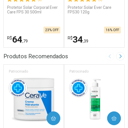
Protetor Solar Corporal Ever
Protetor Solar Ever Care
Care FPS 30 500ml
FPS30 120g
23% OFF
16% OFF
64
34
R$
R$
,79
,39
FECHAR
F
FECHAR
F
Produtos Recomendados
Imagem A
Pró
Laboratório
Laboratório
Por Menos
Por Menos
Patrocinado
Patrocinado
COMPRAR
COMPRAR