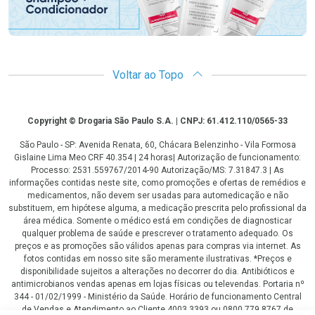
Voltar ao Topo
Copyright
Copyright © Drogaria São Paulo S.A. | CNPJ: 61.412.110/0565-33
São Paulo - SP: Avenida Renata, 60, Chácara Belenzinho - Vila Formosa
Gislaine Lima Meo CRF 40.354 | 24 horas| Autorização de funcionamento:
Processo: 2531.559767/2014-90 Autorização/MS: 7.31847.3 | As
informações contidas neste site, como promoções e ofertas de remédios e
medicamentos, não devem ser usadas para automedicação e não
substituem, em hipótese alguma, a medicação prescrita pelo profissional da
área médica. Somente o médico está em condições de diagnosticar
qualquer problema de saúde e prescrever o tratamento adequado. Os
preços e as promoções são válidos apenas para compras via internet. As
fotos contidas em nosso site são meramente ilustrativas. *Preços e
disponibilidade sujeitos a alterações no decorrer do dia. Antibióticos e
antimicrobianos vendas apenas em lojas físicas ou televendas. Portaria nº
344 - 01/02/1999 - Ministério da Saúde. Horário de funcionamento Central
de Vendas e Atendimento ao Cliente 4003 3393 ou 0800 779 8767 de