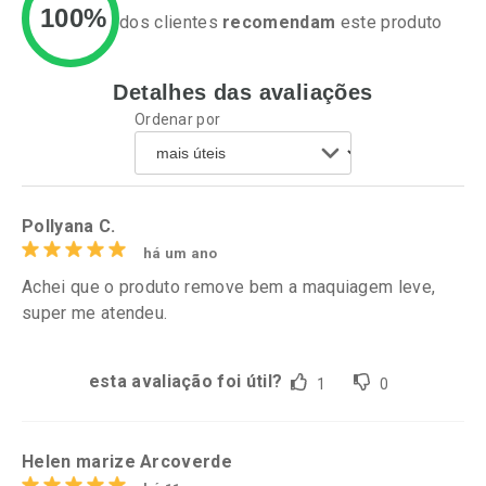
100%
dos clientes
recomendam
este produto
Ativar Desconto
Ativar Desconto
Detalhes das avaliações
Ordenar por
Comprar sem Desconto
Comprar sem Desconto
Comprar sem Desconto
Comprar sem Desconto
Por R$ 124,59/cada
Por R$ 139,90/cada
Por R$ 124,59/cada
Por R$ 139,90/cada
Pollyana C.
há um ano
Achei que o produto remove bem a maquiagem leve,
super me atendeu.
esta avaliação foi útil?
1
0
Helen marize Arcoverde