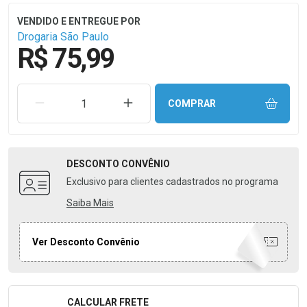
Drogaria São Paulo
R$ 75,99
REMOVER UMA UNIDADE
AUMENTAR UMA UNIDADE
COMPRAR
DESCONTO
CONVÊNIO
Exclusivo para clientes cadastrados no programa
Saiba Mais
Ver Desconto Convênio
CALCULAR FRETE
Formulário para Calcular o Frete