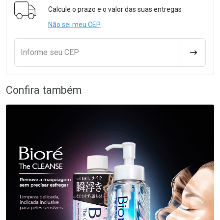
Calcule o prazo e o valor das suas entregas
Não sei meu CEP
Informe seu CEP
CALCULA
Confira também