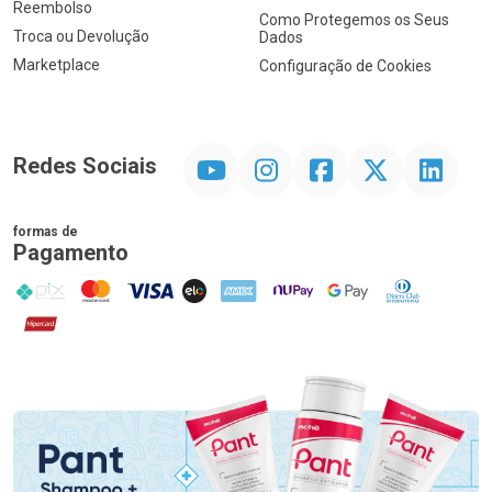
Reembolso
Como Protegemos os Seus
Troca ou Devolução
Dados
Marketplace
Configuração de Cookies
YouTube
Instagram
Facebook
Twitter
Linkedin
Redes Sociais
formas de
Pagamento
PIX
MasterCard
VISA
ELO
AMEX
NuPay
Google Pay
Diners Club
Hipercard
Promoção em Destaque