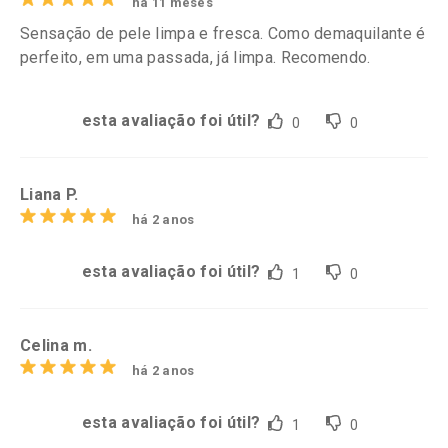
há 11 meses
Sensação de pele limpa e fresca. Como demaquilante é
perfeito, em uma passada, já limpa. Recomendo.
esta avaliação foi útil?
0
0
Liana P.
há 2 anos
esta avaliação foi útil?
1
0
Celina m.
há 2 anos
esta avaliação foi útil?
1
0