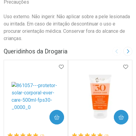
Precauções
Uso externo. Não ingerir. Não aplicar sobre a pele lesionada
ou irritada. Em caso de irritação descontinuar o uso e
procurar orientação médica. Conservar fora do alcance de
crianças.
Queridinhos da Drogaria
Imagem A
Pró
ADICIONAR AOS FAVORITOS
ADIC
COMPRAR
COMPRAR
(2)
(3)