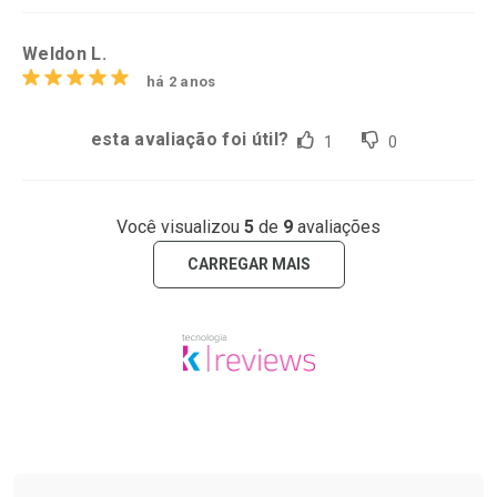
Weldon L.
há 2 anos
esta avaliação foi útil?
1
0
Você visualizou
5
de
9
avaliações
CARREGAR MAIS
Tudo sobre a Drogaria São Paulo