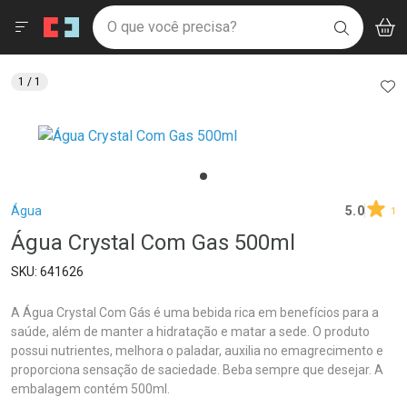
Drogaria São Paulo
Menu
Aces
Ir direto para a home
O que você precisa?
V
i
BUSCAR
Navegue pela página
Ir direto para o conteúdo
Faça a sua busca
Ir direto para a busca
Ir direto para a conta
AD
1
/ 1
Ir direto para a ajuda
Ir direto para a notificações
Ir direto para o carrinho
Ir direto para o menu
Breadcrumb
Água
5.0
1
Água Crystal Com Gas 500ml
641626
A Água Crystal Com Gás é uma bebida rica em benefícios para a
saúde, além de manter a hidratação e matar a sede. O produto
possui nutrientes, melhora o paladar, auxilia no emagrecimento e
proporciona sensação de saciedade. Beba sempre que desejar. A
embalagem contém 500ml.