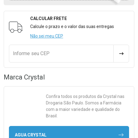
CALCULAR FRETE
Formulário para Calcular o Frete
Calcule o prazo e o valor das suas entregas
Não sei meu CEP
Informe seu CEP
CALCULA
Marca
Crystal
Confira todos os produtos da
Crystal
nas
Drogaria São Paulo. Somos a Farmácia
com a maior variedade e qualidade do
Brasil.
AGUA CRYSTAL