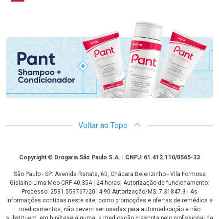
Promoção em Destaque
Voltar ao Topo
Copyright
Copyright © Drogaria São Paulo S.A. | CNPJ: 61.412.110/0565-33
São Paulo - SP: Avenida Renata, 60, Chácara Belenzinho - Vila Formosa
Gislaine Lima Meo CRF 40.354 | 24 horas| Autorização de funcionamento:
Processo: 2531.559767/2014-90 Autorização/MS: 7.31847.3 | As
informações contidas neste site, como promoções e ofertas de remédios e
medicamentos, não devem ser usadas para automedicação e não
substituem, em hipótese alguma, a medicação prescrita pelo profissional da