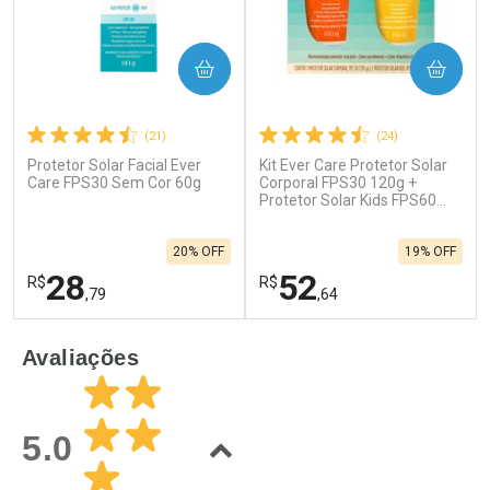
COMPRAR
COMPRAR
(21)
(24)
Protetor Solar Facial Ever
Kit Ever Care Protetor Solar
Care FPS30 Sem Cor 60g
Corporal FPS30 120g +
Protetor Solar Kids FPS60
120g
20% OFF
19% OFF
28
52
R$
R$
,79
,64
FECHAR
F
FECHAR
F
Avaliações
Laboratório
Laboratório
Por Menos
Por Menos
5.0