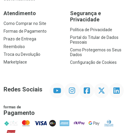
Atendimento
Segurança e
Privacidade
Como Comprar no Site
Política de Privacidade
Formas de Pagamento
Portal do Titular de Dados
Prazo de Entrega
Pessoais
Reembolso
Como Protegemos os Seus
Troca ou Devolução
Dados
Marketplace
Configuração de Cookies
YouTube
Instagram
Facebook
Twitter
Linkedin
Redes Sociais
formas de
Pagamento
PIX
MasterCard
VISA
ELO
AMEX
NuPay
Google Pay
Diners Club
Hipercard