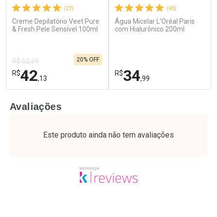
(27)
(45)
Creme Depilatório Veet Pure
Água Micelar L'Oréal Paris
Ativar Desconto
Ativar Desconto
& Fresh Pele Sensível 100ml
com Hialurônico 200ml
Comprar sem Desconto
Comprar sem Desconto
Por R$ 51,02/cada
Por R$ 24,29/cada
Comprar sem Desconto
Comprar sem Desconto
20% OFF
Por R$ 51,02/cada
Por R$ 24,29/cada
R$ 52,59
42
34
R$
R$
,13
,99
FECHAR
F
FECHAR
F
Avaliações
Laboratório
Laboratório
Por Menos
Por Menos
Este produto ainda não tem avaliações