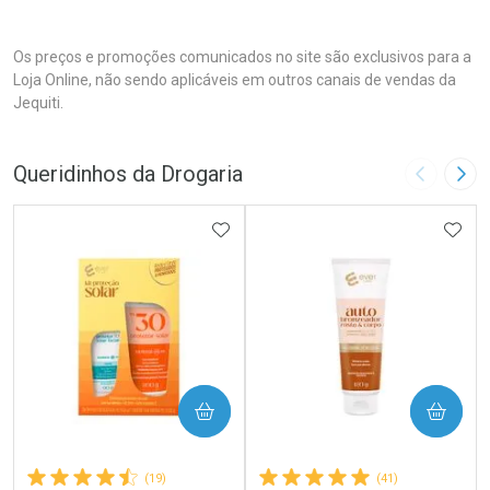
Os preços e promoções comunicados no site são exclusivos para a
Loja Online, não sendo aplicáveis em outros canais de vendas da
Jequiti.
Queridinhos da Drogaria
Imagem A
Pró
ADICIONAR AOS FAVORITOS
ADIC
COMPRAR
COMPRAR
(19)
(41)