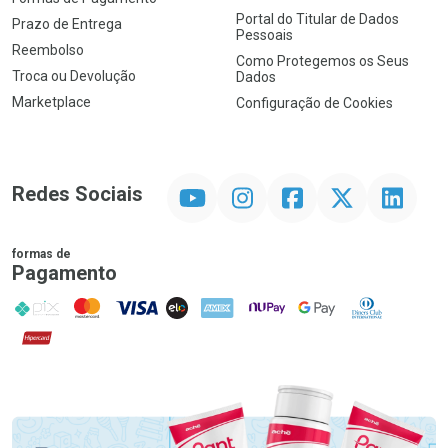
Portal do Titular de Dados
Prazo de Entrega
Pessoais
Reembolso
Como Protegemos os Seus
Troca ou Devolução
Dados
Marketplace
Configuração de Cookies
YouTube
Instagram
Facebook
Twitter
Linkedin
Redes Sociais
formas de
Pagamento
PIX
MasterCard
VISA
ELO
AMEX
NuPay
Google Pay
Diners Club
Hipercard
Promoção em Destaque