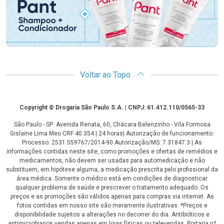
Voltar ao Topo
Copyright
Copyright © Drogaria São Paulo S.A. | CNPJ: 61.412.110/0565-33
São Paulo - SP: Avenida Renata, 60, Chácara Belenzinho - Vila Formosa
Gislaine Lima Meo CRF 40.354 | 24 horas| Autorização de funcionamento:
Processo: 2531.559767/2014-90 Autorização/MS: 7.31847.3 | As
informações contidas neste site, como promoções e ofertas de remédios e
medicamentos, não devem ser usadas para automedicação e não
substituem, em hipótese alguma, a medicação prescrita pelo profissional da
área médica. Somente o médico está em condições de diagnosticar
qualquer problema de saúde e prescrever o tratamento adequado. Os
preços e as promoções são válidos apenas para compras via internet. As
fotos contidas em nosso site são meramente ilustrativas. *Preços e
disponibilidade sujeitos a alterações no decorrer do dia. Antibióticos e
antimicrobianos vendas apenas em lojas físicas ou televendas. Portaria nº