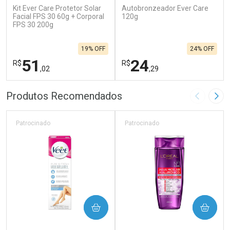
Kit Ever Care Protetor Solar
Autobronzeador Ever Care
Facial FPS 30 60g + Corporal
120g
FPS 30 200g
19% OFF
24% OFF
51
24
R$
R$
,02
,29
FECHAR
F
FECHAR
F
Produtos Recomendados
Imagem A
Pró
Laboratório
Laboratório
Por Menos
Por Menos
Patrocinado
Patrocinado
COMPRAR
COMPRAR