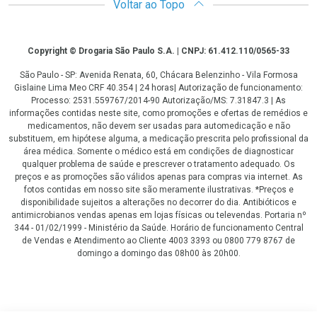
Voltar ao Topo
Copyright
Copyright © Drogaria São Paulo S.A. | CNPJ: 61.412.110/0565-33
São Paulo - SP: Avenida Renata, 60, Chácara Belenzinho - Vila Formosa
Gislaine Lima Meo CRF 40.354 | 24 horas| Autorização de funcionamento:
Processo: 2531.559767/2014-90 Autorização/MS: 7.31847.3 | As
informações contidas neste site, como promoções e ofertas de remédios e
medicamentos, não devem ser usadas para automedicação e não
substituem, em hipótese alguma, a medicação prescrita pelo profissional da
área médica. Somente o médico está em condições de diagnosticar
qualquer problema de saúde e prescrever o tratamento adequado. Os
preços e as promoções são válidos apenas para compras via internet. As
fotos contidas em nosso site são meramente ilustrativas. *Preços e
disponibilidade sujeitos a alterações no decorrer do dia. Antibióticos e
antimicrobianos vendas apenas em lojas físicas ou televendas. Portaria nº
344 - 01/02/1999 - Ministério da Saúde. Horário de funcionamento Central
de Vendas e Atendimento ao Cliente 4003 3393 ou 0800 779 8767 de
domingo a domingo das 08h00 às 20h00.
LGPD Aceite os Cookies