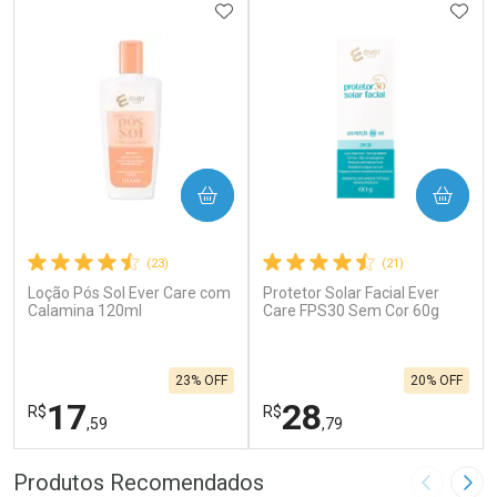
ADICIONAR AOS FAVORITOS
ADIC
COMPRAR
COMPRAR
(23)
(21)
Loção Pós Sol Ever Care com
Protetor Solar Facial Ever
Calamina 120ml
Care FPS30 Sem Cor 60g
23% OFF
20% OFF
17
28
R$
R$
,59
,79
FECHAR
F
FECHAR
F
Produtos Recomendados
Imagem A
Pró