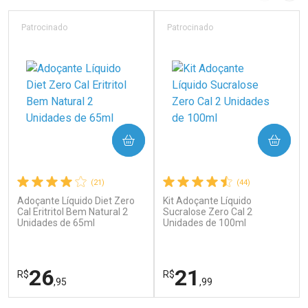
Laboratório
Laboratório
Por Menos
Por Menos
Patrocinado
Patrocinado
COMPRAR
COMPRAR
(21)
(44)
Adoçante Líquido Diet Zero
Kit Adoçante Líquido
Ativar Desconto
Ativar Desconto
Cal Eritritol Bem Natural 2
Sucralose Zero Cal 2
Unidades de 65ml
Comprar sem Desconto
Unidades de 100ml
Comprar sem Desconto
Por R$ 17,59/cada
Por R$ 28,79/cada
Comprar sem Desconto
Comprar sem Desconto
Por R$ 17,59/cada
Por R$ 28,79/cada
26
21
R$
R$
,95
,99