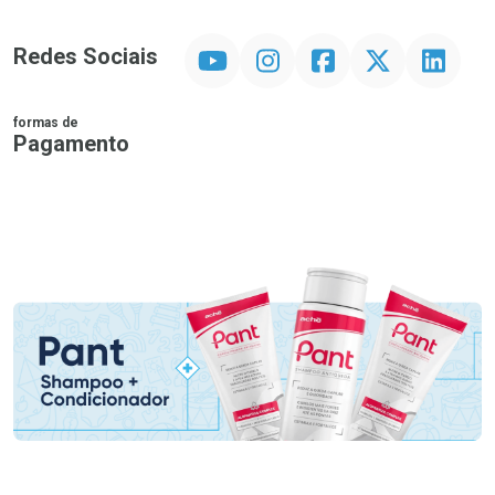
YouTube
Instagram
Facebook
Twitter
Linkedin
Redes Sociais
formas de
Pagamento
PIX
MasterCard
VISA
ELO
AMEX
NuPay
Google Pay
Diners Club
Hipercard
Promoção em Destaque