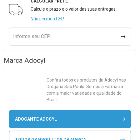
CALCULAR FRETE
Formulário para Calcular o Frete
Calcule o prazo e o valor das suas entregas
Não sei meu CEP
Informe seu CEP
CALCULA
Marca
Adocyl
Confira todos os produtos da
Adocyl
nas
Drogaria São Paulo. Somos a Farmácia
com a maior variedade e qualidade do
Brasil.
ADOCANTE ADOCYL
TODOS OS PRODUTOS DA MARCA