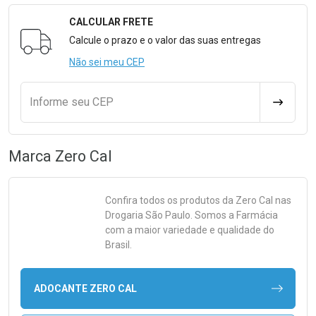
CALCULAR FRETE
Formulário para Calcular o Frete
Calcule o prazo e o valor das suas entregas
Não sei meu CEP
Informe seu CEP
CALCULA
Marca
Zero Cal
Confira todos os produtos da
Zero Cal
nas
Drogaria São Paulo. Somos a Farmácia
com a maior variedade e qualidade do
Brasil.
ADOCANTE ZERO CAL