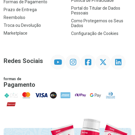
Política de Privacidade
Formas de Pagamento
Portal do Titular de Dados
Prazo de Entrega
Pessoais
Reembolso
Como Protegemos os Seus
Troca ou Devolução
Dados
Marketplace
Configuração de Cookies
YouTube
Instagram
Facebook
Twitter
Linkedin
Redes Sociais
formas de
Pagamento
PIX
MasterCard
VISA
ELO
AMEX
NuPay
Google Pay
Diners Club
Hipercard
Promoção em Destaque