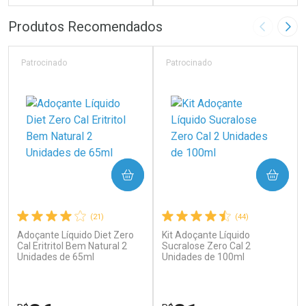
FECHAR
F
FECHAR
F
Produtos Recomendados
Imagem A
Pró
Laboratório
Laboratório
Por Menos
Por Menos
Patrocinado
Patrocinado
COMPRAR
COMPRAR
(21)
(44)
Adoçante Líquido Diet Zero
Kit Adoçante Líquido
Ativar Desconto
Ativar Desconto
Cal Eritritol Bem Natural 2
Sucralose Zero Cal 2
Unidades de 65ml
Comprar sem Desconto
Unidades de 100ml
Comprar sem Desconto
Por R$ 64,79/cada
Por R$ 41,27/cada
Comprar sem Desconto
Comprar sem Desconto
Por R$ 64,79/cada
Por R$ 41,27/cada