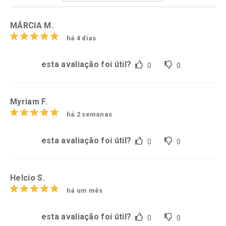
Por R$ 26,95/cada
Por R$ 21,99/cada
MÁRCIA M.
há 4 dias
esta avaliação foi útil?
0
0
Myriam F.
há 2 semanas
esta avaliação foi útil?
0
0
Helcio S.
há um mês
esta avaliação foi útil?
0
0