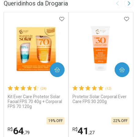
Queridinhos da Drogaria
Imagem A
Pró
ADICIONAR AOS FAVORITOS
ADIC
COMPRAR
COMPRAR
(24)
(12)
Kit Ever Care Protetor Solar
Protetor Solar Corporal Ever
Facial FPS 70 40g + Corporal
Care FPS 30 200g
FPS 70 120g
19% OFF
22% OFF
64
41
R$
R$
,79
,27