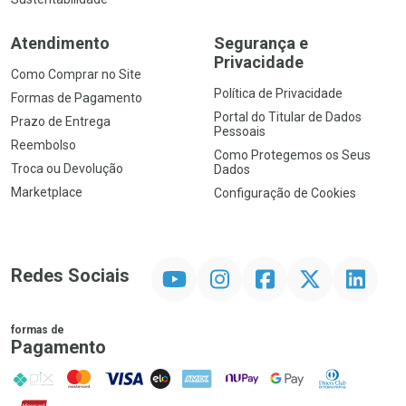
Atendimento
Segurança e
Privacidade
Como Comprar no Site
Política de Privacidade
Formas de Pagamento
Portal do Titular de Dados
Prazo de Entrega
Pessoais
Reembolso
Como Protegemos os Seus
Troca ou Devolução
Dados
Marketplace
Configuração de Cookies
YouTube
Instagram
Facebook
Twitter
Linkedin
Redes Sociais
formas de
Pagamento
PIX
MasterCard
VISA
ELO
AMEX
NuPay
Google Pay
Diners Club
Hipercard