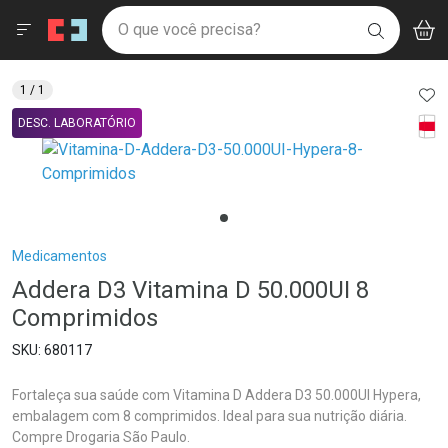
Drogaria São Paulo
Menu
Aces
Ir direto para a home
O que você precisa?
V
i
BUSCAR
Navegue pela página
Ir direto para o conteúdo
Faça a sua busca
Ir direto para a busca
Ir direto para a conta
AD
1
/ 1
Ir direto para a ajuda
Tarj
DESC. LABORATÓRIO
Ir direto para a notificações
Ir direto para o carrinho
Ir direto para o menu
Breadcrumb
Medicamentos
Addera D3 Vitamina D 50.000UI 8
Comprimidos
680117
Fortaleça sua saúde com Vitamina D Addera D3 50.000UI Hypera,
embalagem com 8 comprimidos. Ideal para sua nutrição diária.
Compre Drogaria São Paulo.