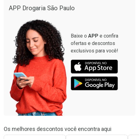
Por R$ 664,02/cada
Por R$ 446,26/cada
APP Drogaria São Paulo
Comprar sem Desconto
Comprar sem Desconto
Por R$ 664,02/cada
Por R$ 446,26/cada
Baixe o
APP
e confira
ofertas e descontos
exclusivos para você!
Os melhores descontos você encontra aqui