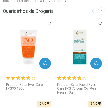
idosos com deficiência de vitamina D.
Queridinhos da Drogaria
Imagem A
Pró
ADICIONAR AOS FAVORITOS
ADIC
COMPRAR
COMPRAR
(3)
(5)
Protetor Solar Ever Care
Protetor Solar Facial Ever
FPS30 120g
Care FPS 70 com Cor Pele
Negra 40g
16% OFF
19% OFF