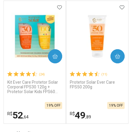
ADICIONAR AOS FAVORITOS
ADIC
COMPRAR
COMPRAR
(24)
(11)
Kit Ever Care Protetor Solar
Protetor Solar Ever Care
Corporal FPS30 120g +
FPS50 200g
Protetor Solar Kids FPS60
120g
19% OFF
19% OFF
52
49
R$
R$
,64
,89
FECHAR
F
FECHAR
F