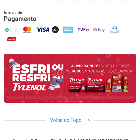
formas de
Pagamento
PIX
MasterCard
VISA
ELO
AMEX
NuPay
Google Pay
Diners Club
Hipercard
Promoção em Destaque
Voltar ao Topo
Copyright