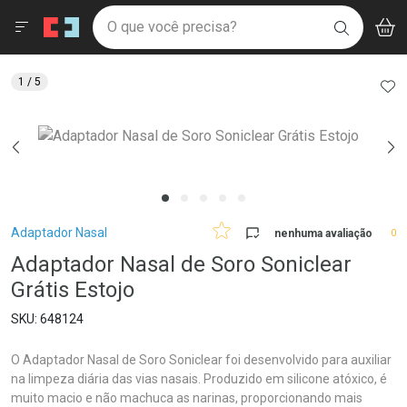
Drogaria São Paulo
Menu
Aces
Ir direto para a home
O que você precisa?
V
i
BUSCAR
Navegue pela página
Ir direto para o conteúdo
Faça a sua busca
Ir direto para a busca
Ir direto para a conta
AD
1
/ 5
Ir direto para a ajuda
Ir direto para a notificações
Ir direto para o carrinho
Ir direto para o menu
Breadcrumb
Adaptador Nasal
nenhuma avaliação
0
Adaptador Nasal de Soro Soniclear
Grátis Estojo
648124
O Adaptador Nasal de Soro Soniclear foi desenvolvido para auxiliar
na limpeza diária das vias nasais. Produzido em silicone atóxico, é
muito macio e não machuca as narinas, proporcionando mais