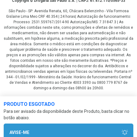
Copyright © Drogaria São Paulo S.A. | CNPJ: 61.412.110/0565-33
São Paulo - SP: Avenida Renata, 60, Chácara Belenzinho - Vila Formosa
Gislaine Lima Meo CRF 40.354 | 24 horas| Autorização de funcionamento:
Processo: 2531.559767/2014-90 Autorização/MS: 7.31847.3 | As
informações contidas neste site, como promoções e ofertas de remédios e
medicamentos, não devem ser usadas para automedicação e não
substituem, em hipótese alguma, a medicação prescrita pelo profissional da
área médica. Somente o médico está em condições de diagnosticar
qualquer problema de saúde e prescrever o tratamento adequado. Os
preços e as promoções são válidos apenas para compras via internet. As
fotos contidas em nosso site são meramente ilustrativas. *Preços e
disponibilidade sujeitos a alterações no decorrer do dia. Antibióticos e
antimicrobianos vendas apenas em lojas físicas ou televendas. Portaria nº
344 - 01/02/1999 - Ministério da Saúde. Horário de funcionamento Central
de Vendas e Atendimento ao Cliente 4003 3393 ou 0800 779 8767 de
domingo a domingo das 08h00 às 20h00.
LGPD Aceite os Cookies
PRODUTO ESGOTADO
Para ser avisado da disponibilidade deste Produto, basta clicar no
botão abaixo.
AVISE-ME