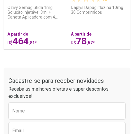
Ozivy Semaglutida 1mg
Daplys Dapagliflozina 10mg
Ativar Desconto
Ativar Desconto
Solução Injetável 3ml + 1
30 Comprimidos
Caneta Aplicadora com 4
Comprar sem Desconto
Comprar sem Desconto
Agulhas
Por R$ 55,19/cada
Por R$ 37,25/cada
Comprar sem Desconto
Comprar sem Desconto
Por R$ 55,19/cada
Por R$ 37,25/cada
A partir de
A partir de
464
78
R$
,81*
R$
,57*
FECHAR
F
FECHAR
F
Tudo sobre a Drogaria São Paulo
Laboratório
Laboratório
Por Menos
Por Menos
Cadastre-se para receber novidades
Receba as melhores ofertas e super descontos
exclusivos!
Preencha o formulário abaixo para receber 
Nome
Email