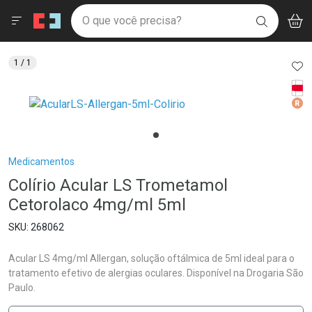
Drogaria São Paulo
Menu
Aces
Ir direto para a home
O que você precisa?
V
i
BUSCAR
Navegue pela página
Ir direto para o conteúdo
Faça a sua busca
Ir direto para a busca
Ir direto para a conta
AD
1
/ 1
Ir direto para a ajuda
Tarj
Ir direto para a notificações
Med
Ir direto para o carrinho
Ir direto para o menu
Breadcrumb
Medicamentos
Colírio Acular LS Trometamol
Cetorolaco 4mg/ml 5ml
268062
Acular LS 4mg/ml Allergan, solução oftálmica de 5ml ideal para o
tratamento efetivo de alergias oculares. Disponível na Drogaria São
Paulo.