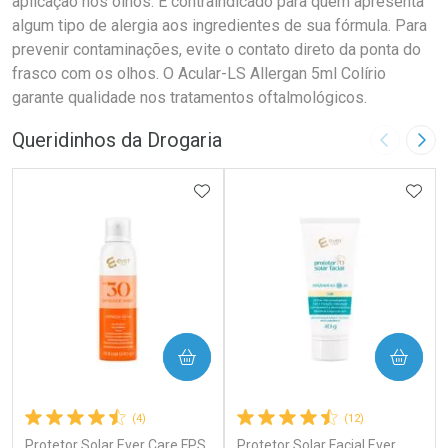
aplicação nos olhos. É contraindicado para quem apresenta
algum tipo de alergia aos ingredientes de sua fórmula. Para
prevenir contaminações, evite o contato direto da ponta do
frasco com os olhos. O Acular-LS Allergan 5ml Colírio
garante qualidade nos tratamentos oftalmológicos.
Queridinhos da Drogaria
Imagem A
Pró
ADICIONAR AOS FAVORITOS
ADIC
COMPRAR
COMPRAR
(4)
(12)
Protetor Solar Ever Care FPS
Protetor Solar Facial Ever