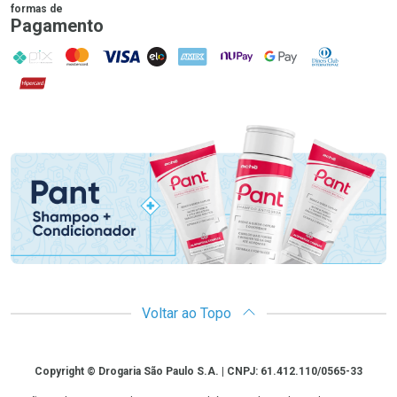
formas de
Pagamento
PIX
MasterCard
VISA
ELO
AMEX
NuPay
Google Pay
Diners Club
Hipercard
Promoção em Destaque
Voltar ao Topo
Copyright
Copyright © Drogaria São Paulo S.A. | CNPJ: 61.412.110/0565-33