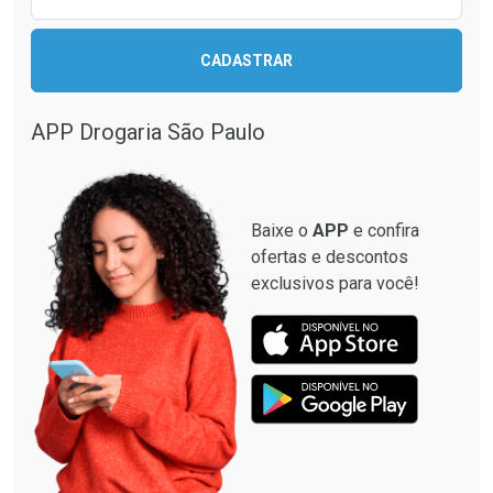
Ativar Desconto
CADASTRAR
Ativar Desconto
Comprar sem Desconto
Comprar sem Desconto
Por R$ 664,02/cada
Por R$ 130,95/cada
APP Drogaria São Paulo
Comprar sem Desconto
Comprar sem Desconto
Por R$ 664,02/cada
Por R$ 130,95/cada
Baixe o
APP
e confira
ofertas e descontos
exclusivos para você!