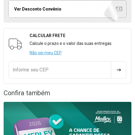
Ver Desconto Convênio
CALCULAR FRETE
Formulário para Calcular o Frete
Calcule o prazo e o valor das suas entregas
Não sei meu CEP
Informe seu CEP
CALCULA
Confira também