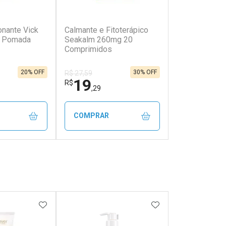
(409)
(165)
nante Vick
Calmante e Fitoterápico
g Pomada
Seakalm 260mg 20
Comprimidos
20% OFF
30% OFF
R$ 27,59
19
R$
,29
COMPRAR
FECHAR
FECHAR
FECHAR
FECHAR
rio
Laboratório
os
Por Menos
FAVORITOS
ADICIONAR AOS FAVORITOS
ADICIONAR AOS 