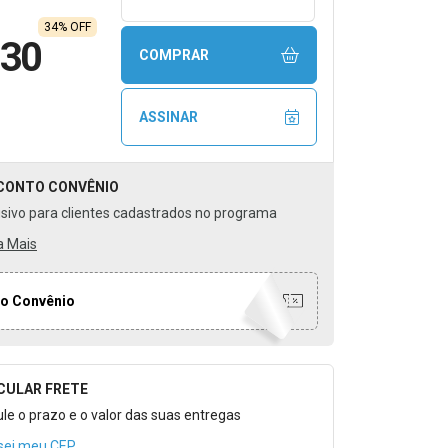
34% OFF
,30
COMPRAR
ASSINAR
CONTO
CONVÊNIO
usivo para clientes cadastrados no programa
a Mais
o Convênio
CULAR FRETE
o para Calcular o Frete
ule o prazo e o valor das suas entregas
sei meu CEP