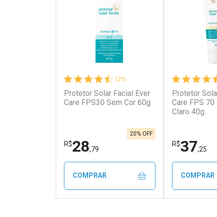
(21)
Protetor Solar Facial Ever
Protetor Sola
Ativar Desconto
Ativar Des
Care FPS30 Sem Cor 60g
Care FPS 70
Claro 40g
Comprar sem Desconto
Comprar s
Comprar sem Desconto
Comprar s
Por R$ 5,44/cada
Por R$ 5,93
Por R$ 5,44/cada
Por R$ 5,93
20% OFF
28
37
R$
R$
,79
,25
COMPRAR
COMPRAR
FECHAR
FECHAR