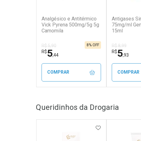
(62)
Analgésico e Antitérmico
Antigases Si
Vick Pyrena 500mg/5g 5g
75mg/ml Gen
Camomila
15ml
8% OFF
R$ 5,90
R$ 8,99
5
5
R$
R$
,44
,93
COMPRAR
COMPRAR
FECHAR
FECHAR
Queridinhos da Drogaria
Laboratório
Laborató
Por Menos
Por Men
ADICIONAR AOS 