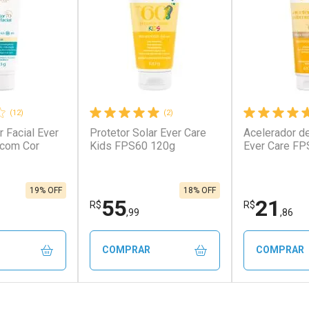
(12)
(2)
r Facial Ever
Protetor Solar Ever Care
Acelerador d
conto
Ativar Desconto
Ativar Desc
 com Cor
Kids FPS60 120g
Ever Care FP
em Desconto
Comprar sem Desconto
Comprar s
em Desconto
Comprar sem Desconto
Comprar s
/cada
Por R$ 91,07/cada
Por R$ 19,3
/cada
Por R$ 91,07/cada
Por R$ 19,3
19% OFF
18% OFF
55
21
R$
R$
,99
,86
COMPRAR
COMPRAR
FECHAR
FECHAR
FECHAR
FECHAR