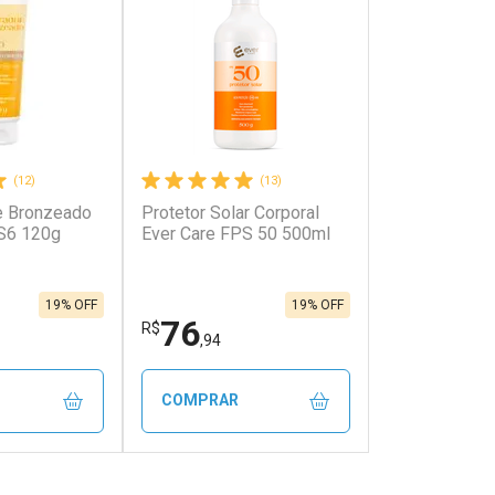
(12)
(13)
e Bronzeado
Protetor Solar Corporal
onto
Ativar Desconto
S6 120g
Ever Care FPS 50 500ml
em Desconto
Comprar sem Desconto
em Desconto
Comprar sem Desconto
0/cada
Por R$ 19,29/cada
0/cada
Por R$ 19,29/cada
19% OFF
19% OFF
76
R$
,94
COMPRAR
FECHAR
FECHAR
FECHAR
FECHAR