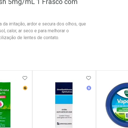
resh 5mg/mL 1 Frasco com
 da irritação, ardor e secura dos olhos, que
, calor, ar seco e para melhorar o
lização de lentes de contato.
FAVORITOS
ADICIONAR AOS FAVORITOS
ADICIONAR AOS 
erência
Medicamento Genérico
Medicamento Simila