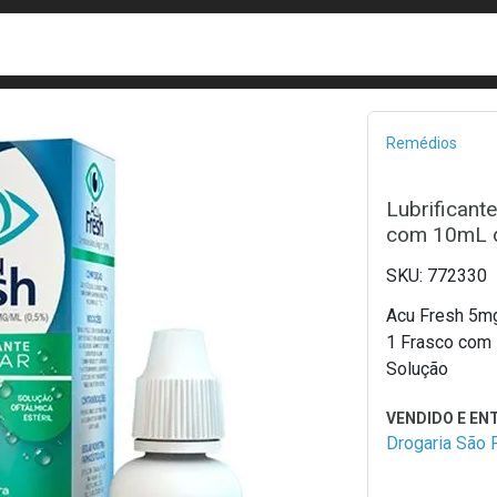
busca
isa?
Bread
Remédios
Lubrifican
com 10mL d
772330
Acu Fresh 5m
1 Frasco com
Solução
Drogaria São 