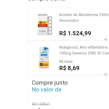
Acetato de Abiraterona 250
Revestidos
R$ 1.524,99
Analgésico, Anti-inflamatório 
100mg Genérico EMS 30 Co
R$ 13,62
R$ 8,69
Compre junto
No valor de
R$ 1.538,61