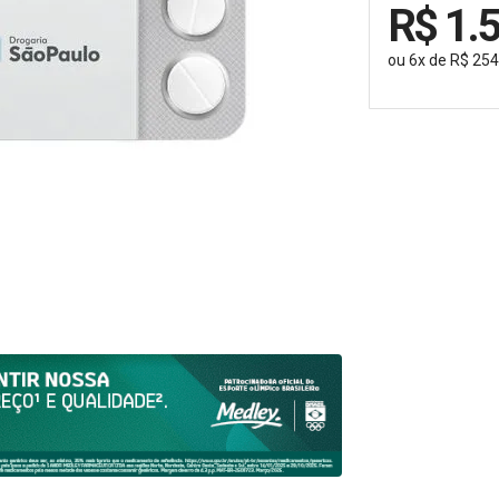
R$ 1.
ou
6
x
de
R$ 254