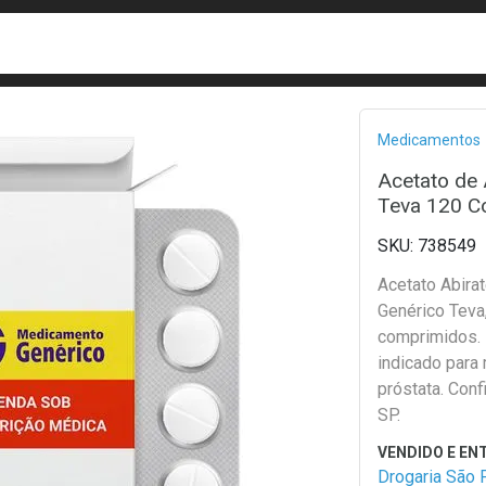
busca
isa?
Bread
Medicamentos
Acetato de
Teva 120 C
738549
Acetato Abira
Genérico Teva
comprimidos.
indicado para
próstata. Conf
SP.
Drogaria São 