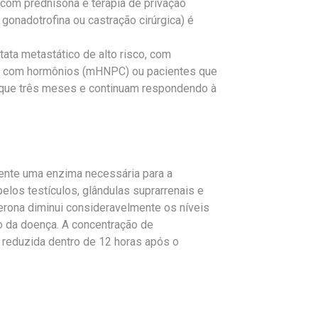
m prednisona e terapia de privação
gonadotrofina ou castração cirúrgica) é
ata metastático de alto risco, com
nte com hormônios (mHNPC) ou pacientes que
 que três meses e continuam respondendo à
nte uma enzima necessária para a
los testículos, glândulas suprarrenais e
terona diminui consideravelmente os níveis
o da doença. A concentração de
 reduzida dentro de 12 horas após o