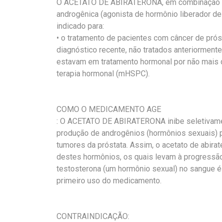
O ACETATO DE ABIRATERONA, em combinação co
androgênica (agonista de hormônio liberador de 
indicado para:
• o tratamento de pacientes com câncer de próst
diagnóstico recente, não tratados anteriorme
estavam em tratamento hormonal por não mais
terapia hormonal (mHSPC).
COMO O MEDICAMENTO AGE
: O ACETATO DE ABIRATERONA inibe seletivame
produção de androgênios (hormônios sexuais) pe
tumores da próstata. Assim, o acetato de abira
destes hormônios, os quais levam à progressã
testosterona (um hormônio sexual) no sangue é
primeiro uso do medicamento.
CONTRAINDICAÇÃO: