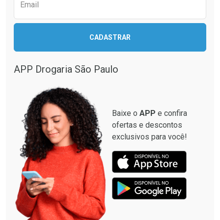
Email
Ativar Desconto
CADASTRAR
Ativar Desconto
Comprar sem Desconto
Comprar sem Desconto
Por R$ 664,02/cada
Por R$ 130,95/cada
APP Drogaria São Paulo
Comprar sem Desconto
Comprar sem Desconto
Por R$ 664,02/cada
Por R$ 130,95/cada
Baixe o
APP
e confira
ofertas e descontos
exclusivos para você!