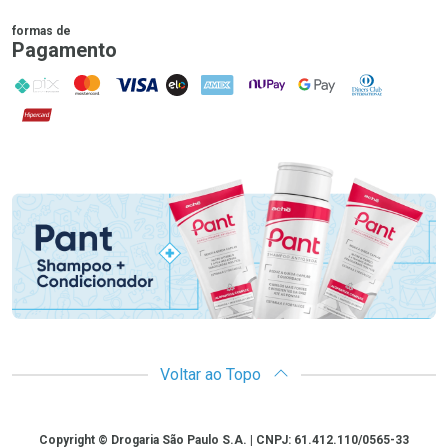
formas de
Pagamento
PIX
MasterCard
VISA
ELO
AMEX
NuPay
Google Pay
Diners Club
Hipercard
Promoção em Destaque
Voltar ao Topo
Copyright
Copyright © Drogaria São Paulo S.A. | CNPJ: 61.412.110/0565-33