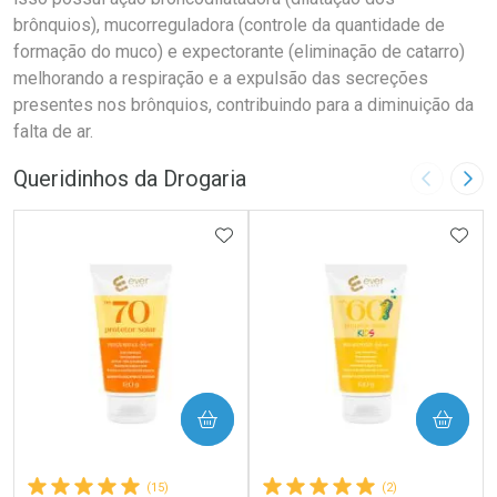
brônquios), mucorreguladora (controle da quantidade de
formação do muco) e expectorante (eliminação de catarro)
melhorando a respiração e a expulsão das secreções
presentes nos brônquios, contribuindo para a diminuição da
falta de ar.
Queridinhos da Drogaria
Imagem A
Pró
ADICIONAR AOS FAVORITOS
ADIC
COMPRAR
COMPRAR
(15)
(2)