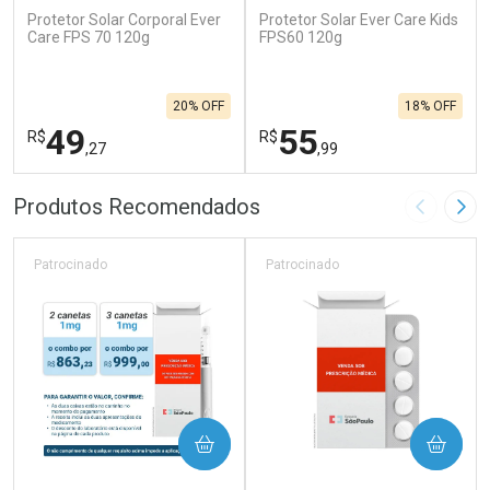
Protetor Solar Corporal Ever
Protetor Solar Ever Care Kids
Care FPS 70 120g
FPS60 120g
20% OFF
18% OFF
49
55
R$
R$
,27
,99
FECHAR
F
FECHAR
F
Produtos Recomendados
Imagem A
Pró
Laboratório
Laboratório
Por Menos
Por Menos
Patrocinado
Patrocinado
COMPRAR
COMPRAR