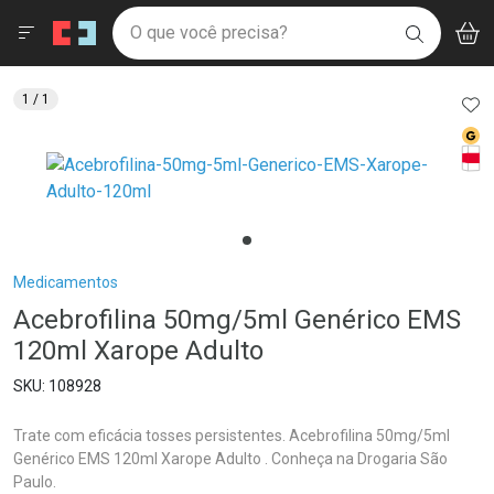
Drogaria São Paulo
Menu
Aces
Ir direto para a home
O que você precisa?
V
i
BUSCAR
Navegue pela página
Ir direto para o conteúdo
Faça a sua busca
Ir direto para a busca
Ir direto para a conta
AD
1
/ 1
Ir direto para a ajuda
Med
Ir direto para a notificações
Tarj
Ir direto para o carrinho
Ir direto para o menu
Breadcrumb
Medicamentos
Acebrofilina 50mg/5ml Genérico EMS
120ml Xarope Adulto
108928
Trate com eficácia tosses persistentes. Acebrofilina 50mg/5ml
Genérico EMS 120ml Xarope Adulto . Conheça na Drogaria São
Paulo.