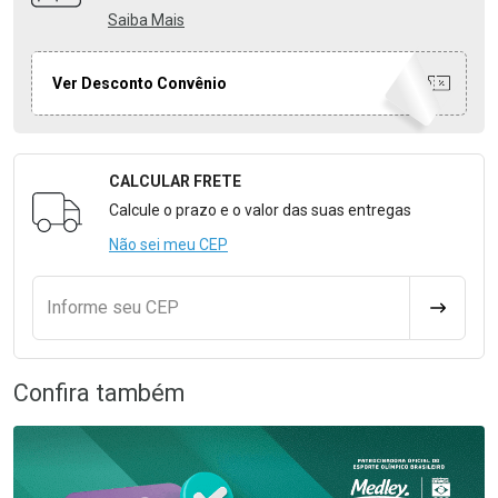
Saiba Mais
Ver Desconto Convênio
CALCULAR FRETE
Formulário para Calcular o Frete
Calcule o prazo e o valor das suas entregas
Não sei meu CEP
Informe seu CEP
CALCULA
Confira também