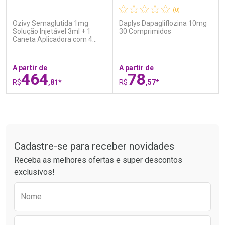
(0)
(0)
Ozivy Semaglutida 1mg
Daplys Dapagliflozina 10mg
Ativar Desconto
Ativar Desconto
Solução Injetável 3ml + 1
30 Comprimidos
Caneta Aplicadora com 4
Comprar sem Desconto
Comprar sem Desconto
Agulhas
Por R$ 49,27/cada
Por R$ 55,99/cada
Comprar sem Desconto
Comprar sem Desconto
Por R$ 49,27/cada
Por R$ 55,99/cada
A partir de
A partir de
464
78
R$
,81*
R$
,57*
FECHAR
F
FECHAR
F
Tudo sobre a Drogaria São Paulo
Laboratório
Laboratório
Por Menos
Por Menos
Cadastre-se para receber novidades
Receba as melhores ofertas e super descontos
exclusivos!
Preencha o formulário abaixo para receber 
Nome