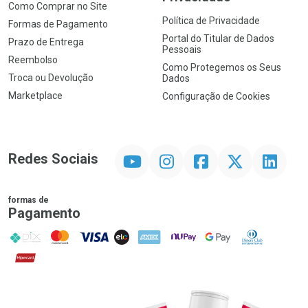
Como Comprar no Site
Política de Privacidade
Formas de Pagamento
Portal do Titular de Dados
Prazo de Entrega
Pessoais
Reembolso
Como Protegemos os Seus
Troca ou Devolução
Dados
Marketplace
Configuração de Cookies
YouTube
Instagram
Facebook
Twitter
Linkedin
Redes Sociais
formas de
Pagamento
PIX
MasterCard
VISA
ELO
AMEX
NuPay
Google Pay
Diners Club
Hipercard
Promoção em Destaque