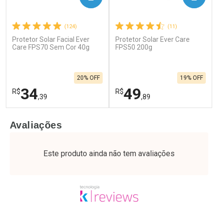
(124)
(11)
Protetor Solar Facial Ever
Protetor Solar Ever Care
Care FPS70 Sem Cor 40g
FPS50 200g
20% OFF
19% OFF
34
49
R$
R$
,39
,89
FECHAR
F
FECHAR
F
Avaliações
Laboratório
Laboratório
Por Menos
Por Menos
Este produto ainda não tem avaliações