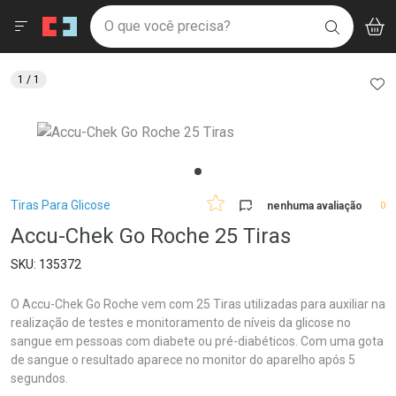
Drogaria São Paulo
Menu
Aces
Ir direto para a home
O que você precisa?
V
i
BUSCAR
Navegue pela página
Ir direto para o conteúdo
Faça a sua busca
Ir direto para a busca
Ir direto para a conta
AD
1
/ 1
Ir direto para a ajuda
Ir direto para a notificações
Ir direto para o carrinho
Ir direto para o menu
Breadcrumb
Tiras Para Glicose
nenhuma avaliação
0
Accu-Chek Go Roche 25 Tiras
135372
O Accu-Chek Go Roche vem com 25 Tiras utilizadas para auxiliar na
realização de testes e monitoramento de níveis da glicose no
sangue em pessoas com diabete ou pré-diabéticos. Com uma gota
de sangue o resultado aparece no monitor do aparelho após 5
segundos.