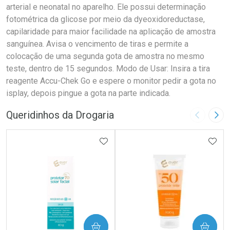
arterial e neonatal no aparelho. Ele possui determinação
fotométrica da glicose por meio da dyeoxidoreductase,
capilaridade para maior facilidade na aplicação de amostra
sanguínea. Avisa o vencimento de tiras e permite a
colocação de uma segunda gota de amostra no mesmo
teste, dentro de 15 segundos. Modo de Usar: Insira a tira
reagente Accu-Chek Go e espere o monitor pedir a gota no
isplay, depois pingue a gota na parte indicada.
Queridinhos da Drogaria
Imagem A
Pró
ADICIONAR AOS FAVORITOS
ADIC
COMPRAR
COMPRAR