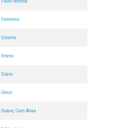
Fluxo Normal
Feminino
Externo
Íntimo
Diário
Único
Suave
,
Com Abas