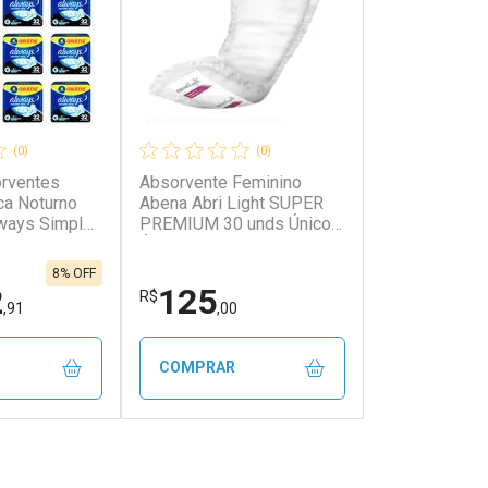
(0)
(0)
orventes
Absorvente Feminino
ca Noturno
Abena Abri Light SUPER
ways Simples
PREMIUM 30 unds Único
cada
Único
8% OFF
2
125
R$
,91
,00
COMPRAR
FECHAR
FECHAR
FECHAR
FECHAR