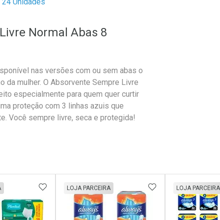
24 Unidades
Livre Normal Abas 8
disponível nas versões com ou sem abas o
ano da mulher. O Absorvente Sempre Livre
ito especialmente para quem quer curtir
xima proteção com 3 linhas azuis que
te. Você sempre livre, seca e protegida!
FAVORITOS
ADICIONAR AOS FAVORITOS
ADICIONAR AOS 
A
LOJA PARCEIRA
LOJA PARCEIRA