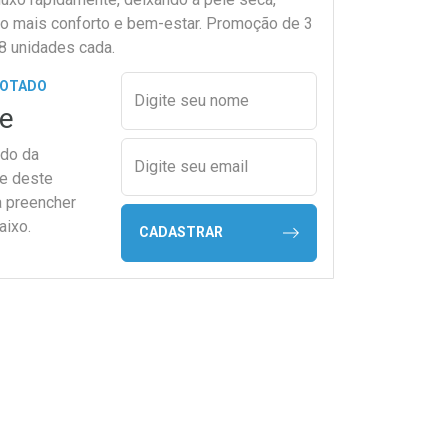
o mais conforto e bem-estar. Promoção de 3
8 unidades cada.
Preencher nome e email para s
GOTADO
Digite seu nome
e
ado da
Digite seu email
de deste
a preencher
aixo.
CADASTRAR