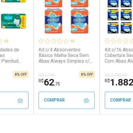
(0)
(0)
idades de
Kit c/4 Absorventes
Kit c/16 Abs
mas
Básico Malha Seca Sem
Cobertura Se
 Plenitud
Abas Always Simples c/8
Com Abas Al
ssex P/M
Unidades cada
32 Unidades 
tensa com 16
8% OFF
8% OFF
R$ 67,99
R$ 2.039,99
da
62
1.88
R$
R$
,75
COMPRAR
COMPRAR
FECHAR
FECHAR
FECHAR
FECHAR