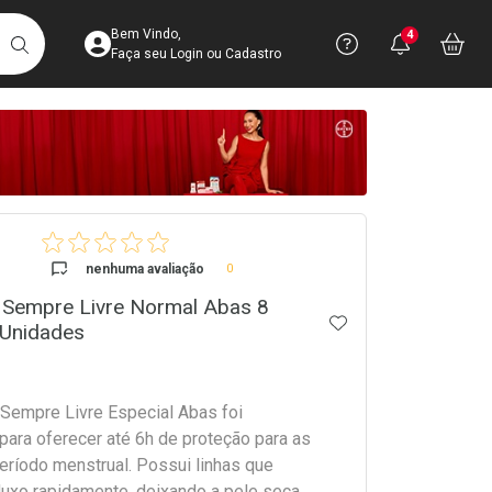
Acesse sua Conta
Precisa de 
Notific
Aces
Bem Vindo,
4
Você po
notifica
Vo
it
BUSCAR
Ver Recursos 
Faça seu Login ou Cadastro
Atendimento ao 
Central de Ajud
crumb
Televendas
4003-3393
nenhuma avaliação
0
 Sempre Livre Normal Abas 8
ADICIONAR AOS 
 Unidades
Sempre Livre Especial Abas foi
para oferecer até 6h de proteção para as
eríodo menstrual. Possui linhas que
luxo rapidamente, deixando a pele seca,