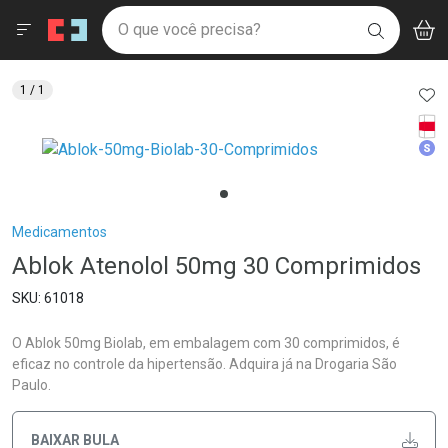
Drogaria São Paulo
Menu
Aces
Ir direto para a home
O que você precisa?
V
i
BUSCAR
Navegue pela página
Ir direto para o conteúdo
Faça a sua busca
Ir direto para a busca
Ir direto para a conta
AD
1
/ 1
Ir direto para a ajuda
Tarj
Ir direto para a notificações
Med
Ir direto para o carrinho
Ir direto para o menu
Breadcrumb
Medicamentos
Ablok Atenolol 50mg 30 Comprimidos
61018
O Ablok 50mg Biolab, em embalagem com 30 comprimidos, é
eficaz no controle da hipertensão. Adquira já na Drogaria São
Paulo.
BAIXAR BULA