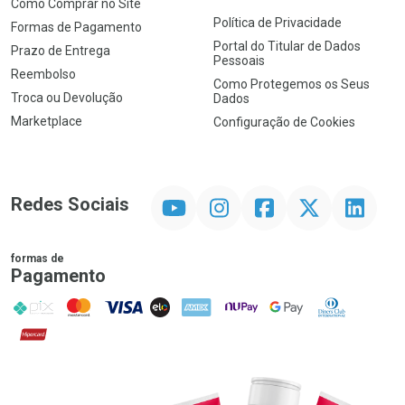
Como Comprar no Site
Política de Privacidade
Formas de Pagamento
Portal do Titular de Dados
Prazo de Entrega
Pessoais
Reembolso
Como Protegemos os Seus
Troca ou Devolução
Dados
Marketplace
Configuração de Cookies
YouTube
Instagram
Facebook
Twitter
Linkedin
Redes Sociais
formas de
Pagamento
PIX
MasterCard
VISA
ELO
AMEX
NuPay
Google Pay
Diners Club
Hipercard
Promoção em Destaque