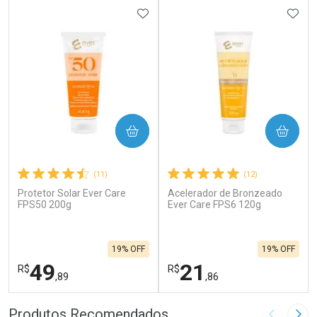
ADICIONAR AOS FAVORITOS
ADIC
COMPRAR
COMPRAR
(11)
(12)
Protetor Solar Ever Care
Acelerador de Bronzeado
FPS50 200g
Ever Care FPS6 120g
19% OFF
19% OFF
49
21
R$
R$
,89
,86
FECHAR
F
FECHAR
F
Produtos Recomendados