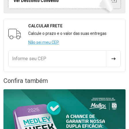
Ver Desconto Convênio
CALCULAR FRETE
Formulário para Calcular o Frete
Calcule o prazo e o valor das suas entregas
Não sei meu CEP
Informe seu CEP
CALCULA
Confira também