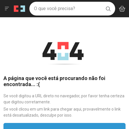
Drogaria São Paulo
Menu
Aces
Ir direto para a home
O que você precisa?
V
i
BUSCAR
Navegue pela página
Ir direto para o conteúdo
Faça a sua busca
Ir direto para a busca
Ir direto para a conta
Ir direto para a ajuda
Ir direto para a notificações
Ir direto para o carrinho
Ir direto para o menu
A página que você está procurando não foi
encontrada... :(
Se você digitou a URL direto no navegador, por favor tenha certeza
que digitou corretamente.
Se você clicou em um link para chegar aqui, provavelmente o link
está desatualizado, desculpe por isso.