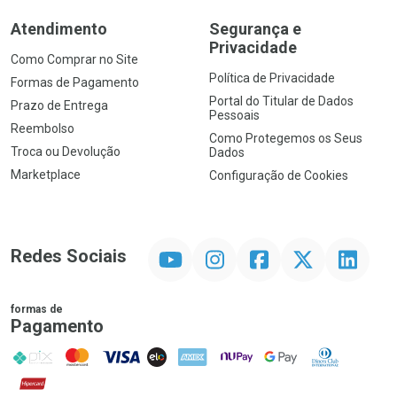
Atendimento
Segurança e
Privacidade
Como Comprar no Site
Política de Privacidade
Formas de Pagamento
Portal do Titular de Dados
Prazo de Entrega
Pessoais
Reembolso
Como Protegemos os Seus
Troca ou Devolução
Dados
Marketplace
Configuração de Cookies
YouTube
Instagram
Facebook
Twitter
Linkedin
Redes Sociais
formas de
Pagamento
PIX
MasterCard
VISA
ELO
AMEX
NuPay
Google Pay
Diners Club
Hipercard