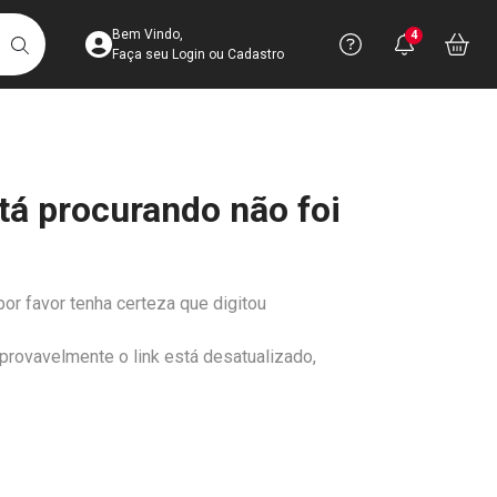
Acesse sua Conta
Precisa de 
Notific
Aces
Bem Vindo,
4
Você po
notifica
Vo
it
BUSCAR
Ver Recursos 
Faça seu Login ou Cadastro
Atendimento ao 
tá procurando não foi
Central de Ajud
Televendas
4003-3393
por favor tenha certeza que digitou
 provavelmente o link está desatualizado,