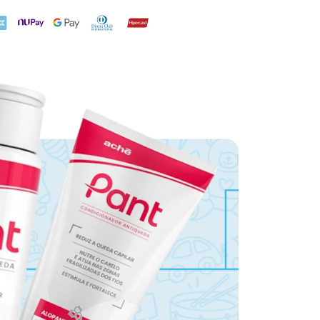
X
NuPay
Google Pay
Diners Club
Hipercard