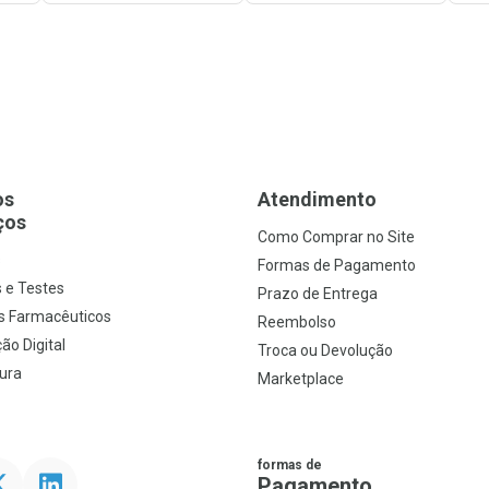
os
Atendimento
ços
Como Comprar no Site
s
Formas de Pagamento
 e Testes
Prazo de Entrega
s Farmacêuticos
Reembolso
ão Digital
Troca ou Devolução
ura
Marketplace
formas de
ter
Linkedin
Pagamento