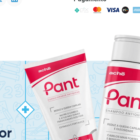
PIX
MasterCard
VISA
ELO
AME