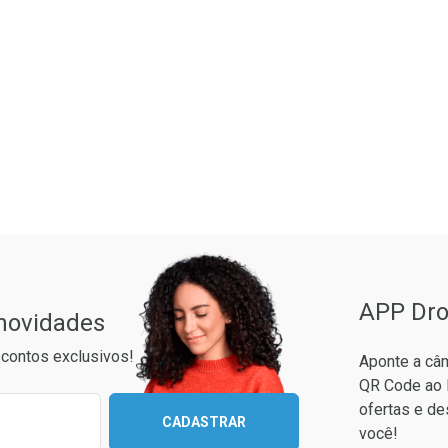
ão Paulo
APP Dro
 novidades
contos exclusivos!
Aponte a câm
QR Code ao 
ixo para receber as melhores ofertas:
ofertas e de
CADASTRAR
você!