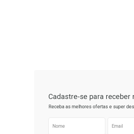
Tudo sobre a Drogaria S
Cadastre-se para receber
Receba as melhores ofertas e super des
Preencha o formulário aba
Nome
Email