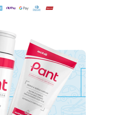
X
NuPay
Google Pay
Diners Club
Hipercard