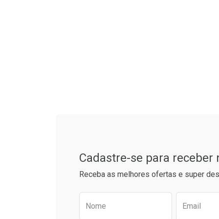
Tudo sobre a Drogaria S
Cadastre-se para receber
Receba as melhores ofertas e super des
Preencha o formulário aba
Nome
Email