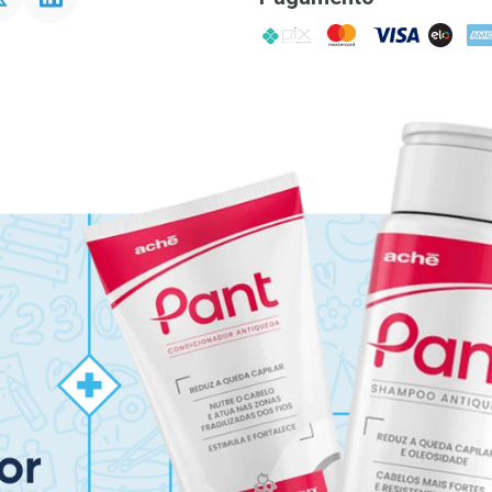
PIX
MasterCard
VISA
ELO
AME