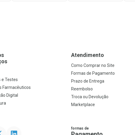
os
Atendimento
ços
Como Comprar no Site
s
Formas de Pagamento
 e Testes
Prazo de Entrega
s Farmacêuticos
Reembolso
ão Digital
Troca ou Devolução
ura
Marketplace
formas de
ter
Linkedin
Pagamento