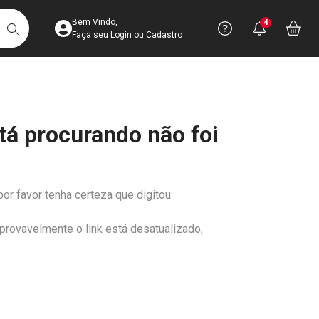
Acesse sua Conta
Precisa de 
Notific
Aces
Bem Vindo,
4
Você po
notifica
Vo
it
BUSCAR
Ver Recursos 
Faça seu Login ou Cadastro
Atendimento ao 
tá procurando não foi
Central de Ajud
Televendas
4003-3393
por favor tenha certeza que digitou
 provavelmente o link está desatualizado,