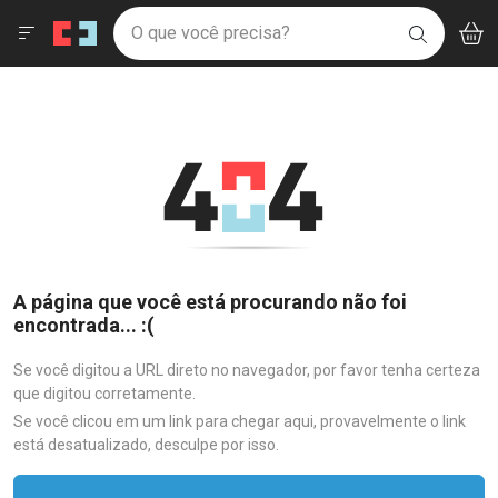
Drogaria São Paulo
Menu
Aces
Ir direto para a home
O que você precisa?
V
i
BUSCAR
Navegue pela página
Ir direto para o conteúdo
Faça a sua busca
Ir direto para a busca
Ir direto para a conta
Ir direto para a ajuda
Ir direto para a notificações
Ir direto para o carrinho
Ir direto para o menu
A página que você está procurando não foi
encontrada... :(
Se você digitou a URL direto no navegador, por favor tenha certeza
que digitou corretamente.
Se você clicou em um link para chegar aqui, provavelmente o link
está desatualizado, desculpe por isso.