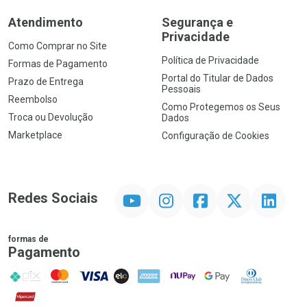
Atendimento
Segurança e
Privacidade
Como Comprar no Site
Política de Privacidade
Formas de Pagamento
Portal do Titular de Dados
Prazo de Entrega
Pessoais
Reembolso
Como Protegemos os Seus
Troca ou Devolução
Dados
Marketplace
Configuração de Cookies
YouTube
Instagram
Facebook
Twitter
Linkedin
Redes Sociais
formas de
Pagamento
PIX
MasterCard
VISA
ELO
AMEX
NuPay
Google Pay
Diners Club
Hipercard