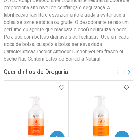
O ALD Adapt Desodorante Lubrificante neutraliza odores e
proporciona alto nível de confiança e segurança. A
lubrificação facilita o esvaziamento e ajuda a evitar que a
bolsa se torne estática ou grude. O desodorante (e não um
perfume ou agente que mascara o odor) neutraliza o odor.
Para uso com bolsas drenáveis ou fechadas. Use em cada
troca de bolsa, ou após a bolsa ser esvaziada.
Características Incolor Antiodor Disponível em frasco ou
Sachê Não Contém Látex de Borracha Natural
Queridinhos da Drogaria
Imagem A
Pró
ADICIONAR AOS FAVORITOS
ADIC