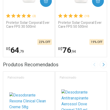
COMPRAR
COMPRAR
(2)
(13)
Protetor Solar Corporal Ever
Protetor Solar Corporal Ever
Care FPS 30 500ml
Care FPS 50 500ml
23% OFF
19% OFF
64
76
R$
R$
,79
,94
FECHAR
F
FECHAR
F
Produtos Recomendados
Imagem A
Pró
Laboratório
Laboratório
Por Menos
Por Menos
Patrocinado
Patrocinado