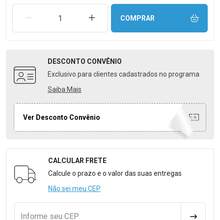
REMOVER UMA UNIDADE
AUMENTAR UMA UNIDADE
COMPRAR
DESCONTO
CONVÊNIO
Exclusivo para clientes cadastrados no programa
Saiba Mais
Ver Desconto Convênio
CALCULAR FRETE
Formulário para Calcular o Frete
Calcule o prazo e o valor das suas entregas
Não sei meu CEP
Informe seu CEP
CALCULA