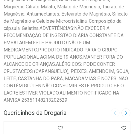
Magnésio Citrato Malato, Malato de Magnésio, Taurato de
Magnésio, Antiumectantes: Estearato de Magnésio, Silicato
de Magnésio e Celulose Microcristalina. Composição da
cápsula: Gelatina.ADVERTÊNCIAS:NÃO EXCEDER A
RECOMENDAÇÃO DE INGESTÃO DIÁRIA CONSTANTE DA
EMBALAGEM.ESTE PRODUTO NÃO É UM
MEDICAMENTO.PRODUTO INDICADO PARA O GRUPO
POPULACIONAL ACIMA DE 19 ANOS.MANTER FORA DO
ALCANCE DE CRIANÇAS.ALÉRGICOS: PODE CONTER
CRUSTÁCEOS (CARANGUEIJO), PEIXES, AMENDOIM, SOJA,
LEITE, CASTANHA DO PARÁ, MACADÂMIAS E NOZES. NÃO
CONTÉM GLÚTEN.NÃO CONSUMIR ESTE PRODUTO SE O
LACRE ESTIVER VIOLADO.ALIMENTO NOTIFICADO NA
ANVISA 25351148213202529
Queridinhos da Drogaria
Imagem A
Pró
ADICIONAR AOS FAVORITOS
ADIC