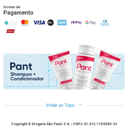
formas de
Pagamento
PIX
MasterCard
VISA
ELO
AMEX
NuPay
Google Pay
Diners Club
Hipercard
Promoção em Destaque
Voltar ao Topo
Copyright
Copyright © Drogaria São Paulo S.A. | CNPJ: 61.412.110/0565-33