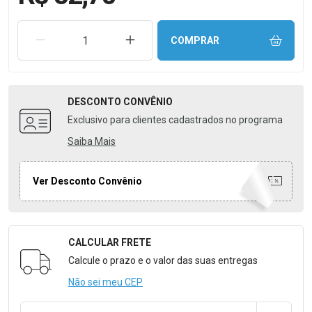
REMOVER UMA UNIDADE
AUMENTAR UMA UNIDADE
COMPRAR
DESCONTO
CONVÊNIO
Exclusivo para clientes cadastrados no programa
Saiba Mais
Ver Desconto Convênio
CALCULAR FRETE
Formulário para Calcular o Frete
Calcule o prazo e o valor das suas entregas
Não sei meu CEP