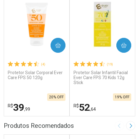
COMPRAR
COMPRAR
(4)
(19)
Protetor Solar Corporal Ever
Protetor Solar Infantil Facial
Care FPS 50 120g
Ever Care FPS 70 Kids 12g
Stick
20% OFF
19% OFF
39
52
R$
R$
,99
,64
FECHAR
F
FECHAR
F
Produtos Recomendados
Imagem A
Pró