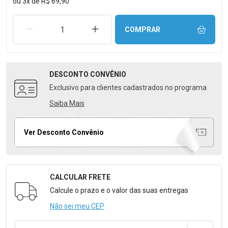
ou
3
x
de
R$ 69,90
REMOVER UMA UNIDADE
AUMENTAR UMA UNIDADE
COMPRAR
DESCONTO
CONVÊNIO
Exclusivo para clientes cadastrados no programa
Saiba Mais
Ver Desconto Convênio
CALCULAR FRETE
Formulário para Calcular o Frete
Calcule o prazo e o valor das suas entregas
Não sei meu CEP