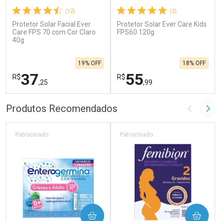
(12)
(2)
Protetor Solar Facial Ever
Protetor Solar Ever Care Kids
Care FPS 70 com Cor Claro
FPS60 120g
40g
19% OFF
18% OFF
37
55
R$
R$
,25
,99
FECHAR
F
FECHAR
F
Produtos Recomendados
Imagem A
Pró
Laboratório
Laboratório
Por Menos
Por Menos
Patrocinado
Patrocinado
COMPRAR
COMPRAR