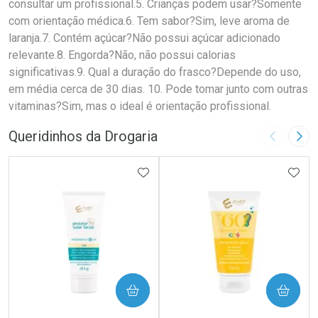
consultar um profissional.5. Crianças podem usar?Somente
com orientação médica.6. Tem sabor?Sim, leve aroma de
laranja.7. Contém açúcar?Não possui açúcar adicionado
relevante.8. Engorda?Não, não possui calorias
significativas.9. Qual a duração do frasco?Depende do uso,
em média cerca de 30 dias. 10. Pode tomar junto com outras
vitaminas?Sim, mas o ideal é orientação profissional.
Queridinhos da Drogaria
Imagem A
Pró
ADICIONAR AOS FAVORITOS
ADIC
COMPRAR
COMPRAR