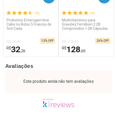
(35)
(40)
Probiótico Enterogermina
Multivitamínico para
Ativar Desconto
Ativar Desconto
Cabe no Bolso 5 Frascos de
Gravidez Femibion 2 28
5ml Cada
Comprar sem Desconto
Comprimidos + 28 Cápsulas
Comprar sem Desconto
Por R$ 37,25/cada
Por R$ 55,99/cada
Comprar sem Desconto
Comprar sem Desconto
13% OFF
26% OFF
Por R$ 37,25/cada
Por R$ 55,99/cada
R$ 36,99
R$ 173,99
32
128
R$
R$
,26
,60
FECHAR
F
FECHAR
F
Avaliações
Laboratório
Laboratório
Por Menos
Por Menos
Este produto ainda não tem avaliações