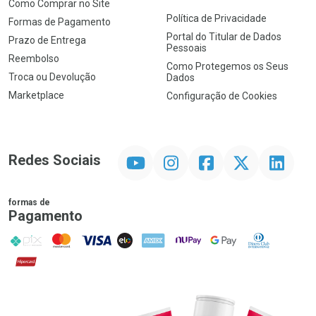
Como Comprar no Site
Política de Privacidade
Formas de Pagamento
Portal do Titular de Dados
Prazo de Entrega
Pessoais
Reembolso
Como Protegemos os Seus
Troca ou Devolução
Dados
Marketplace
Configuração de Cookies
YouTube
Instagram
Facebook
Twitter
Linkedin
Redes Sociais
formas de
Pagamento
PIX
MasterCard
VISA
ELO
AMEX
NuPay
Google Pay
Diners Club
Hipercard
Promoção em Destaque