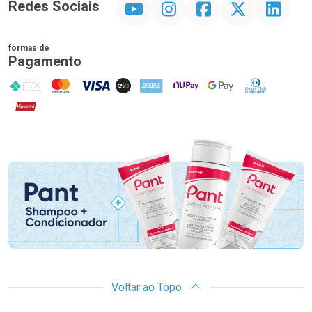
Redes Sociais
formas de
Pagamento
PIX
MasterCard
VISA
ELO
AMEX
NuPay
Google Pay
Diners Club
Hipercard
Promoção em Destaque
Voltar ao Topo