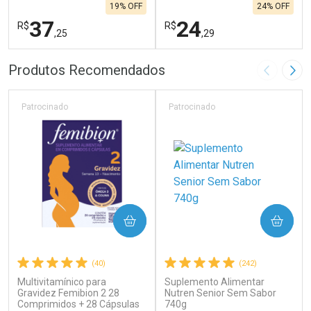
19% OFF
24% OFF
37
24
R$
R$
,25
,29
FECHAR
F
FECHAR
F
Produtos Recomendados
Imagem A
Pró
Laboratório
Laboratório
Por Menos
Por Menos
Patrocinado
Patrocinado
COMPRAR
COMPRAR
(40)
(242)
Multivitamínico para
Suplemento Alimentar
Ativar Desconto
Ativar Desconto
Gravidez Femibion 2 28
Nutren Senior Sem Sabor
Comprimidos + 28 Cápsulas
Comprar sem Desconto
740g
Comprar sem Desconto