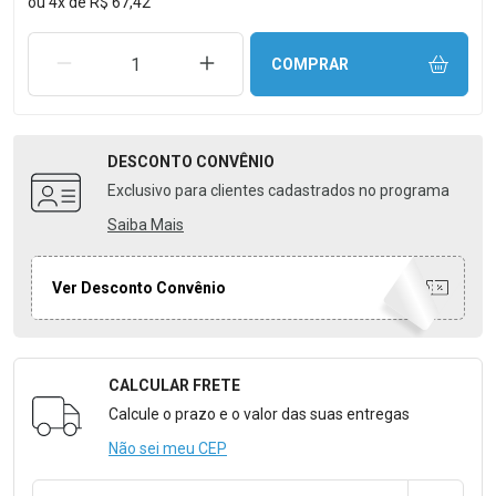
ou
4
x
de
R$ 67,42
REMOVER UMA UNIDADE
AUMENTAR UMA UNIDADE
COMPRAR
DESCONTO
CONVÊNIO
Exclusivo para clientes cadastrados no programa
Saiba Mais
Ver Desconto Convênio
CALCULAR FRETE
Formulário para Calcular o Frete
Calcule o prazo e o valor das suas entregas
Não sei meu CEP