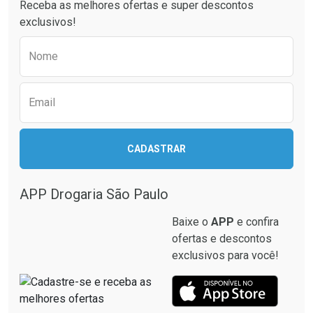
Receba as melhores ofertas e super descontos
Comprar sem Desconto
Comprar sem Desconto
exclusivos!
Por R$ 129,90/cada
Por R$ 187,77/cada
Comprar sem Desconto
Comprar sem Desconto
Preencha o formulário abaixo para receber 
Por R$ 129,90/cada
Por R$ 187,77/cada
Nome
Email
CADASTRAR
APP Drogaria São Paulo
Baixe o
APP
e confira
ofertas e descontos
exclusivos para você!