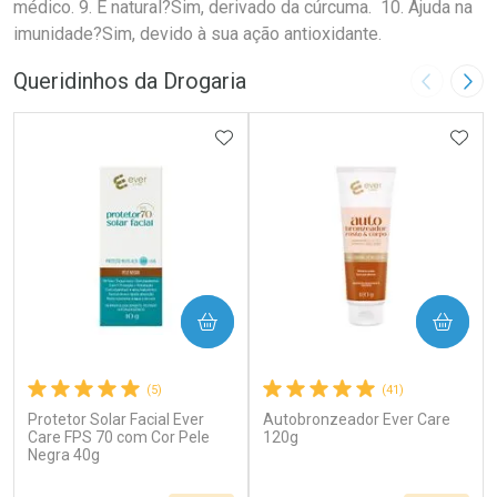
médico. 9. É natural?Sim, derivado da cúrcuma. 10. Ajuda na
imunidade?Sim, devido à sua ação antioxidante.
Queridinhos da Drogaria
Imagem A
Pró
ADICIONAR AOS FAVORITOS
ADIC
COMPRAR
COMPRAR
(5)
(41)
Protetor Solar Facial Ever
Autobronzeador Ever Care
Care FPS 70 com Cor Pele
120g
Negra 40g