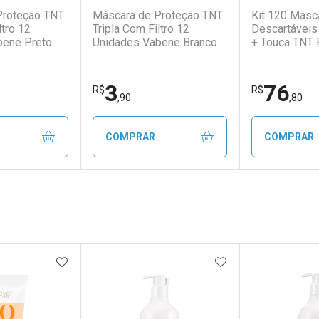
Proteção TNT
Máscara de Proteção TNT
Kit 120 Másc
ltro 12
Tripla Com Filtro 12
Descartáveis 
bene Preto
Unidades Vabene Branco
+ Touca TNT 
3
76
R$
R$
,90
,80
COMPRAR
COMPRAR
FECHAR
FECHAR
FECHAR
FECHAR
rio
Laboratório
Laborató
os
Por Menos
Por Men
FAVORITOS
ADICIONAR AOS FAVORITOS
ADICIONAR AOS 