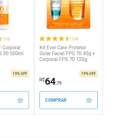
(13)
(24)
r Corporal
Kit Ever Care Protetor
onto
Ativar Desconto
S 50 500ml
Solar Facial FPS 70 40g +
Corporal FPS 70 120g
em Desconto
Comprar sem Desconto
em Desconto
Comprar sem Desconto
0/cada
Por R$ 3,90/cada
0/cada
Por R$ 3,90/cada
19% OFF
19% OFF
64
R$
,79
COMPRAR
FECHAR
FECHAR
FECHAR
FECHAR
rio
Laboratório
os
Por Menos