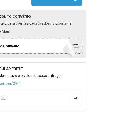
CONTO
CONVÊNIO
usivo para clientes cadastrados no programa
a Mais
o Convênio
CULAR FRETE
o para Calcular o Frete
ule o prazo e o valor das suas entregas
sei meu CEP
u CEP
CALCULAR FRETE