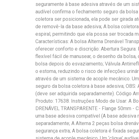
seguramente à base adesiva através de um sist
audível confirma o fechamento seguro da bolsa 
coletora ser posicionada, ela pode ser girada 
de removê-la da base adesiva; A bolsa coletor
espiral, permitindo que ela possa ser trocada 
Características: A bolsa Alterna Drenável Trans
oferecer conforto e discrição: Abertura Segura: 
flexível fácil de manusear, o desenho da bolsa, 
bolsa depois do esvaziamento; Válvula Antirrefl
o estoma, reduzindo o risco de infecções uriná
através de um sistema de acople mecânico. Um 
seguro da bolsa coletora à base adesiva; OBS:
(deve ser adquirida separadamente). Código Ant
Produto: 17638. Instruções Modo de Usar: A B
DRENÁVEL TRANSPARENTE - Flange 50mm - Col
uma base adesiva compatível (A base adesiva n
separadamente; A Alterna 2 peças bolsa drená
segurança extra; A bolsa coletora é fixada seg
sistema de acople mecânico. Um ‘clique’ audíve