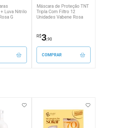
aras
Máscara de Proteção TNT
+ Luva Nitrilo
Tripla Com Filtro 12
Rosa G
Unidades Vabene Rosa
3
R$
,90
COMPRAR
FECHAR
FECHAR
FECHAR
FECHAR
rio
Laboratório
os
Por Menos
FAVORITOS
ADICIONAR AOS FAVORITOS
ADICIONAR AOS 