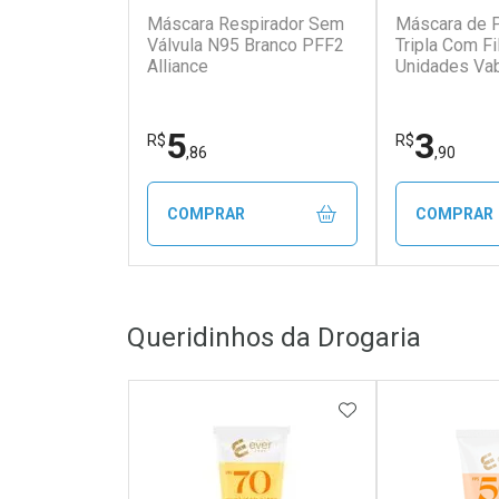
Máscara Respirador Sem
Máscara de 
Válvula N95 Branco PFF2
Tripla Com Fi
Alliance
Unidades Va
5
3
R$
R$
,86
,90
COMPRAR
COMPRAR
FECHAR
FECHAR
Queridinhos da Drogaria
Laboratório
Laborató
Por Menos
Por Men
ADICIONAR AOS 