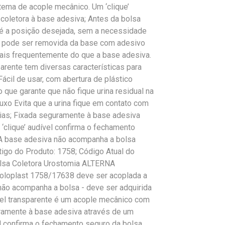
ema de acople mecânico. Um ‘clique’
coletora à base adesiva; Antes da bolsa
até a posição desejada, sem a necessidade
a pode ser removida da base com adesivo
mais frequentemente do que a base adesiva.
parente tem diversas características para
Fácil de usar, com abertura de plástico
o que garante que não fique urina residual na
uxo Evita que a urina fique em contato com
rias; Fixada seguramente à base adesiva
‘clique’ audível confirma o fechamento
 A base adesiva não acompanha a bolsa
igo do Produto: 1758; Código Atual do
olsa Coletora Urostomia ALTERNA
oplast 1758/17638 deve ser acoplada a
ão acompanha a bolsa - deve ser adquirida
vel transparente é um acople mecânico com
uramente à base adesiva através de um
l confirma o fechamento seguro da bolsa