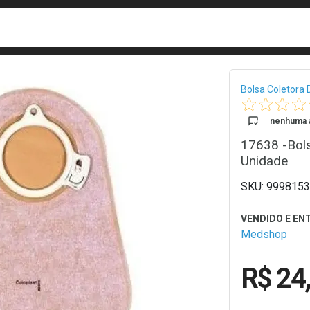
busca
isa?
Bread
Bolsa Coletora 
nenhuma a
17638 -Bol
Unidade
9998153
Medshop
R$ 24