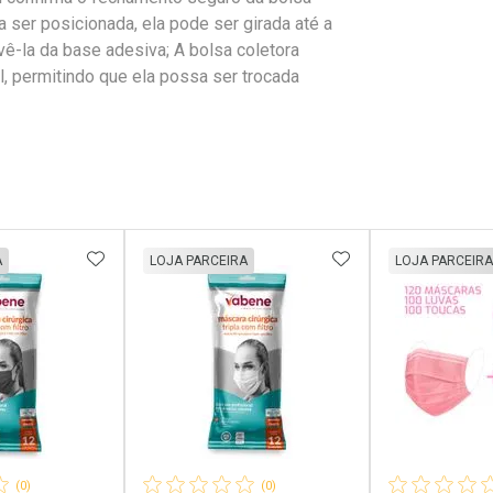
a ser posicionada, ela pode ser girada até a
-la da base adesiva; A bolsa coletora
, permitindo que ela possa ser trocada
FAVORITOS
ADICIONAR AOS FAVORITOS
ADICIONAR AOS 
A
LOJA PARCEIRA
LOJA PARCEIRA
(0)
(0)