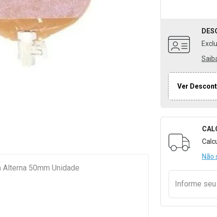
DES
Excl
Saib
Ver Descont
CAL
Formulári
Calc
Não 
a Alterna 50mm Unidade
Informe se