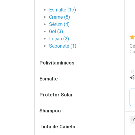
Esmalte (17)
Creme (8)
Sérum (4)
Gel (3)
Loção (2)
Sabonete (1)
Ge
Co
Polivitamínicos
R$
R$
Esmalte
Protetor Solar
Shampoo
L
Tinta de Cabelo
L
P