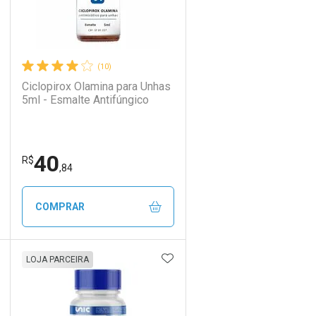
(10)
Ciclopirox Olamina para Unhas
5ml - Esmalte Antifúngico
40
R$
,84
COMPRAR
DICIONAR AOS FAVORITOS
ADICIONAR AOS FAVORIT
ECHAR
ECHAR
FECHAR
FECHAR
LOJA PARCEIRA
Laboratório
Por Menos