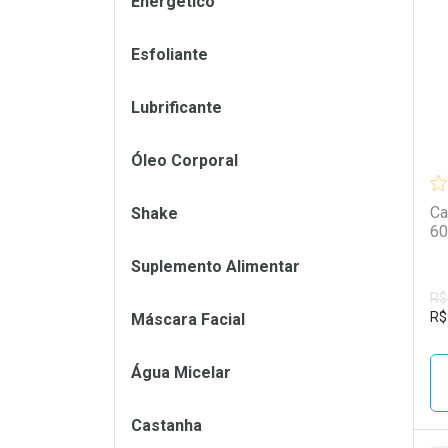
Energético
L
P
Esfoliante
Lubrificante
Óleo Corporal
Ca
Shake
60
Suplemento Alimentar
R$
R$
Máscara Facial
Água Micelar
Castanha