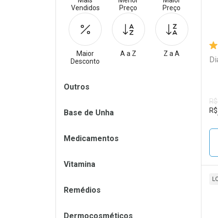
Mais
Menor
Maior
Vendidos
Preço
Preço
Maior
A a Z
Z a A
Di
Desconto
Filtros
Outros
R$
R$
Base de Unha
Medicamentos
Vitamina
L
Remédios
L
P
Dermocosméticos