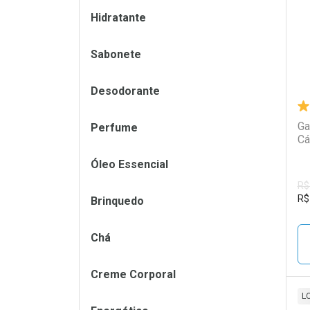
Hidratante
Sabonete
Desodorante
Ga
Perfume
Cá
Óleo Essencial
R$
R$
Brinquedo
Chá
Creme Corporal
L