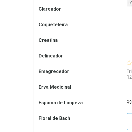
L
Clareador
L
P
Coqueteleira
Creatina
Delineador
Emagrecedor
Tr
12
Erva Medicinal
Espuma de Limpeza
R$
Floral de Bach