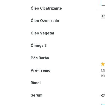
Óleo Cicatrizante
L
Óleo Ozonizado
L
P
Óleo Vegetal
Ômega 3
Pós Barba
Pré-Treino
Mi
em
Rímel
Sérum
R$