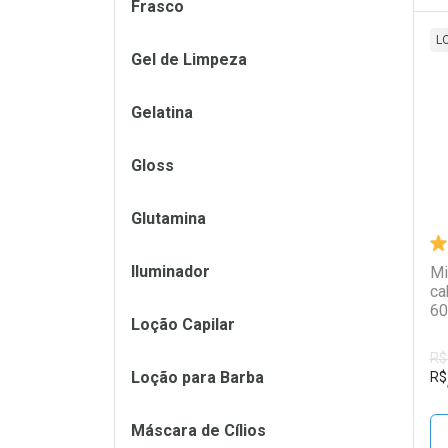
Frasco
L
Gel de Limpeza
L
P
Gelatina
Gloss
Glutamina
Iluminador
Mi
ca
60
Loção Capilar
R$
Loção para Barba
R$
Máscara de Cílios