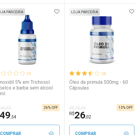
ADICIONAR AOS FAVORITOS
A
FECHAR
FECHAR
F
F
OJA PARCEIRA
LOJA PARCEIRA
aboratório
or Menos
Laboratório
Por Menos
(1)
(3)
noxidil 5% em Trichosol
Óleo de primula 500mg - 60
belos e barba sem alcool
Cápsulas
ml
26% OFF
13% OFF
 66,50
R$ 30,00
49
26
Ativar Desconto
Ativar Desconto
R$
,54
,02
Comprar sem Desconto
Comprar sem Desconto
Comprar sem Desconto
Comprar sem Desconto
COMPRAR
COMPRAR