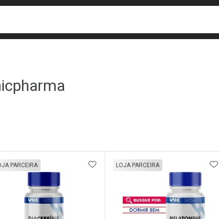
busca
isa?
icpharma
ateleira
ADICIONAR AOS FAVORITOS
A
OJA PARCEIRA
LOJA PARCEIRA