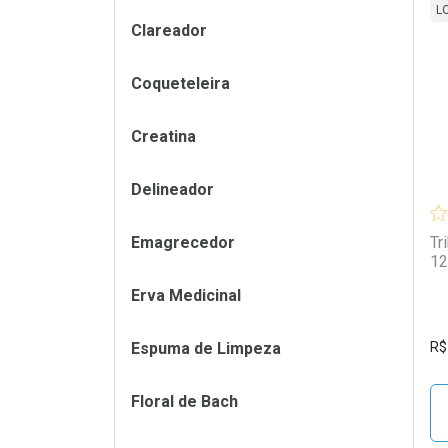
L
Clareador
L
P
Coqueteleira
Creatina
Delineador
Emagrecedor
Tr
12
Erva Medicinal
Espuma de Limpeza
R$
Floral de Bach