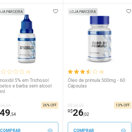
ADICIONAR AOS FAVORITOS
A
FECHAR
FECHAR
F
F
OJA PARCEIRA
LOJA PARCEIRA
aboratório
or Menos
Laboratório
Por Menos
(1)
(3)
noxidil 5% em Trichosol
Óleo de primula 500mg - 60
belos e barba sem alcool
Cápsulas
ml
26% OFF
13% OFF
 66,50
R$ 30,00
49
26
Ativar Desconto
Ativar Desconto
R$
,54
,02
Comprar sem Desconto
Comprar sem Desconto
Comprar sem Desconto
Comprar sem Desconto
COMPRAR
COMPRAR