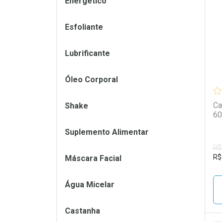
Energético
L
P
Esfoliante
Lubrificante
Óleo Corporal
Ca
Shake
60
Suplemento Alimentar
R$
R$
Máscara Facial
Água Micelar
Castanha