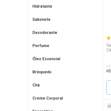
Hidratante
Sabonete
Desodorante
Ga
Perfume
Cá
Óleo Essencial
R$
R$
Brinquedo
Chá
Creme Corporal
L