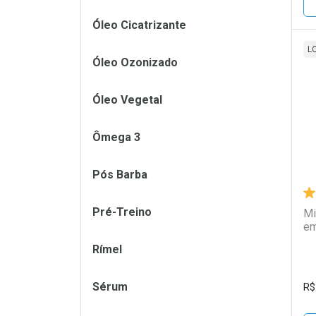
Óleo Cicatrizante
L
Óleo Ozonizado
L
P
Óleo Vegetal
Ômega 3
Pós Barba
Pré-Treino
Mi
em
Rímel
Sérum
R$