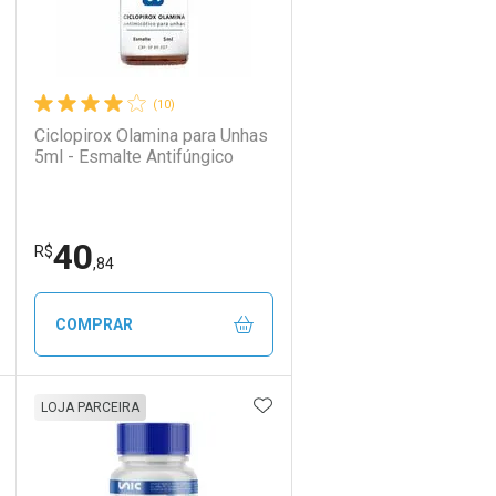
(10)
Ciclopirox Olamina para Unhas
5ml - Esmalte Antifúngico
40
R$
,84
COMPRAR
DICIONAR AOS FAVORITOS
ADICIONAR AOS FAVORIT
ECHAR
ECHAR
FECHAR
FECHAR
LOJA PARCEIRA
Laboratório
Por Menos