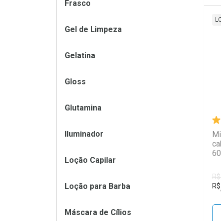
Frasco
L
Gel de Limpeza
L
P
Gelatina
Gloss
Glutamina
Iluminador
Mi
ca
60
Loção Capilar
R$
Loção para Barba
R$
Máscara de Cílios