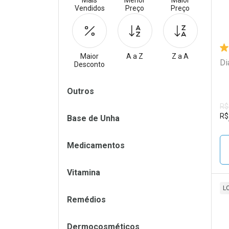
Mais
Menor
Maior
Vendidos
Preço
Preço
Maior
A a Z
Z a A
Di
Desconto
Filtros
Outros
R$
R$
Base de Unha
Medicamentos
Vitamina
L
Remédios
L
P
Dermocosméticos