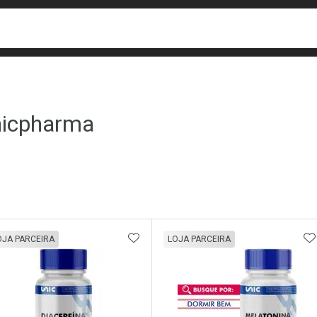
busca
isa?
icpharma
ateleira
ADICIONAR AOS FAVORITOS
A
OJA PARCEIRA
LOJA PARCEIRA