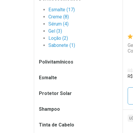
Esmalte (17)
Creme (8)
Sérum (4)
Gel (3)
Loção (2)
Sabonete (1)
Ge
Co
Polivitamínicos
R$
R$
Esmalte
Protetor Solar
Shampoo
L
Tinta de Cabelo
L
P